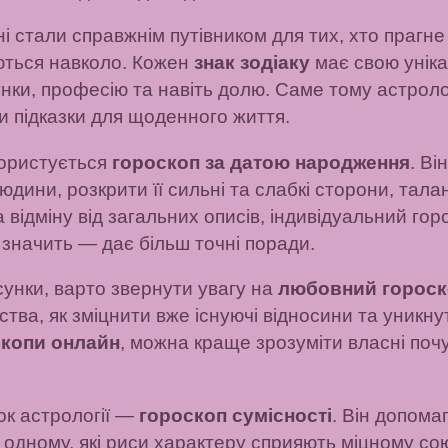
і стали справжнім путівником для тих, хто прагне
ваються навколо. Кожен
знак зодіаку
має свою уніка
унки, професію та навіть долю. Саме тому астрол
и підказки для щоденного життя.
ористується
гороскоп за датою народження
. Ві
дини, розкрити її сильні та слабкі сторони, талан
а відміну від загальних описів, індивідуальний го
а значить — дає більш точні поради.
осунки, варто звернути увагу на
любовний гороск
ва, як зміцнити вже існуючі відносини та уникну
копи онлайн
, можна краще зрозуміти власні поч
к астрології —
гороскоп сумісності
. Він допома
 одному, які риси характеру сприяють міцному сою