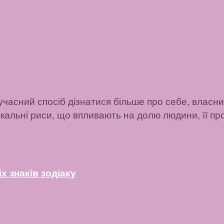
часний спосіб дізнатися більше про себе, власни
кальні риси, що впливають на долю людини, її п
х знаків зодіаку