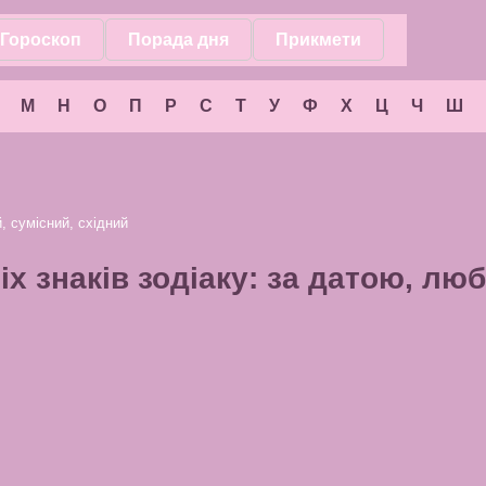
Гороскоп
Порада дня
Прикмети
М
Н
О
П
Р
С
Т
У
Ф
Х
Ц
Ч
Ш
 сумісний, східний
іх знаків зодіаку: за датою, лю