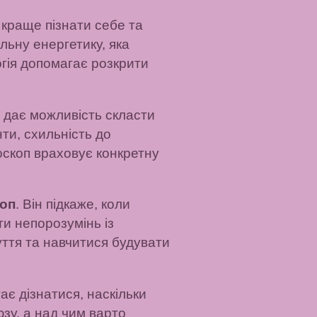
 краще пізнати себе та
льну енергетику, яка
огія допомагає розкрити
н дає можливість скласти
ти, схильність до
роскоп враховує конкретну
оп
. Він підкаже, коли
ти непорозумінь із
уття та навчитися будувати
гає дізнатися, наскільки
зу, а над чим варто