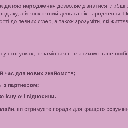
за датою народження
дозволяє дізнатися глибші 
зодіаку, а й конкретний день та рік народження. 
сті до певних сфер, а також зрозуміти, які життє
ії у стосунках, незамінним помічником стане
любо
й час для нових знайомств;
 із партнером;
е існуючі відносини.
нлайн
, ви отримуєте поради для кращого розумінн