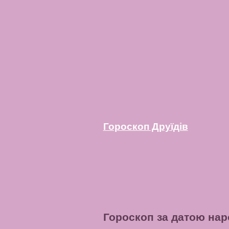
Гороскоп Друїдів
Гороскоп за датою на