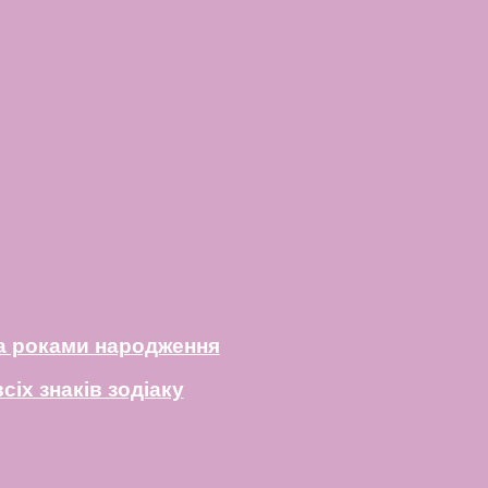
за роками народження
сіх знаків зодіаку