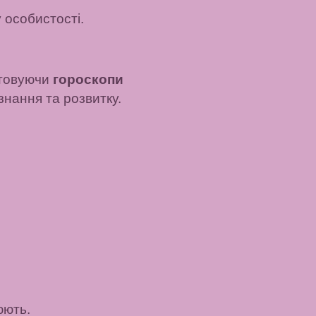
 особистості.
стовуючи
гороскопи
знання та розвитку.
юють.