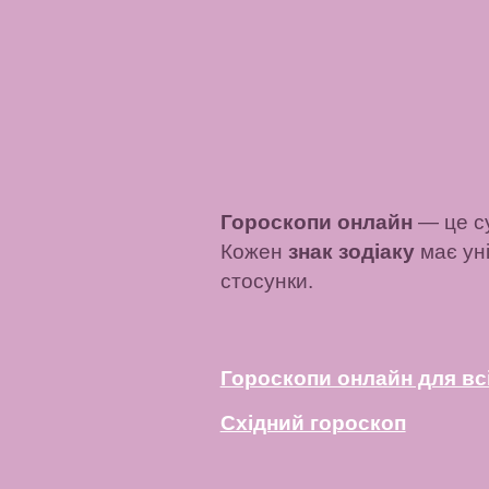
Гороскопи онлайн
— це су
Кожен
знак зодіаку
має уні
стосунки.
Гороскопи онлайн для всі
Східний гороскоп