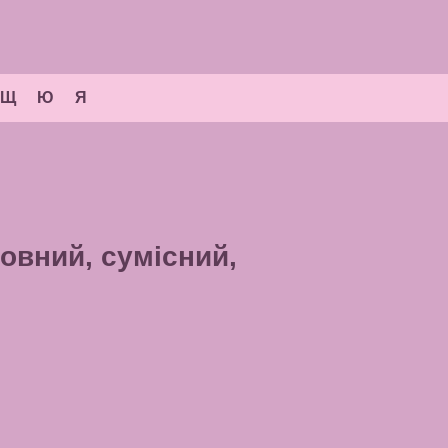
Щ
Ю
Я
бовний, сумісний,