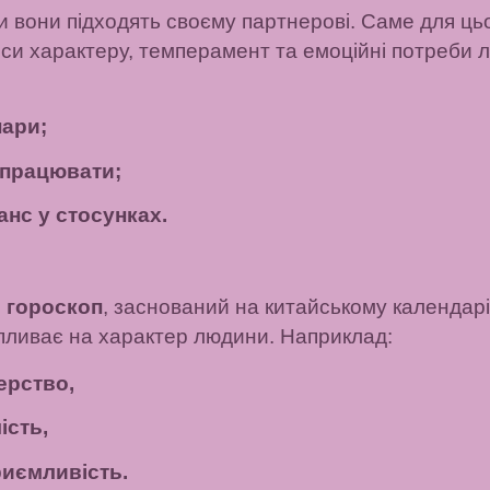
ки вони підходять своєму партнерові. Саме для ць
риси характеру, темперамент та емоційні потреби 
пари;
 працювати;
нс у стосунках.
 гороскоп
, заснований на китайському календарі.
пливає на характер людини. Наприклад:
ерство,
ість,
риємливість.