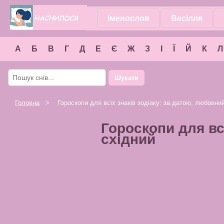
Іменослов
Весілля
А
Б
В
Г
Д
Е
Є
Ж
З
І
Ї
Й
К
Л
Шукати
Головна
> Гороскопи для всіх знаків зодіаку: за датою, любовний,
Гороскопи для вс
східний