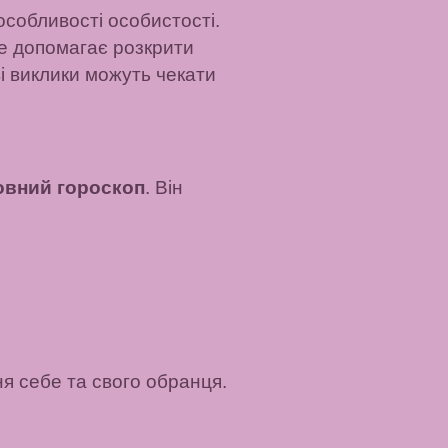
особливості особистості.
Це допомагає розкрити
ві виклики можуть чекати
вний гороскоп
. Він
я себе та свого обранця.