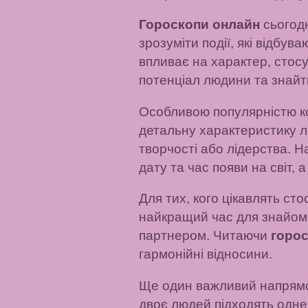
Гороскопи онлайн
сьогодн
зрозуміти події, які відбу
впливає на характер, стос
потенціал людини та знайт
Особливою популярністю к
детальну характеристику лю
творчості або лідерства. Н
дату та час появи на світ, 
Для тих, кого цікавлять ст
найкращий час для знайомст
партнером. Читаючи
горос
гармонійні відносини.
Ще один важливий напрямо
двоє людей підходять одне