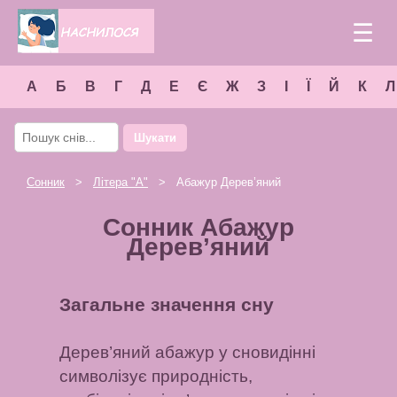
☰
А
Б
В
Г
Д
Е
Є
Ж
З
І
Ї
Й
К
Л
Шукати
Сонник
>
Літера "
А
"
> Абажур Дерев’яний
Сонник Абажур
Дерев’яний
Загальне значення сну
Дерев’яний абажур у сновидінні
символізує природність,