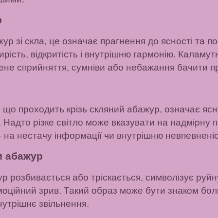
р
жур зі скла, це означає прагнення до ясності та по
рість, відкритість і внутрішню гармонію. Каламу
ене сприйняття, сумніви або небажання бачити п
, що проходить крізь скляний абажур, означає ясн
 Надто різке світло може вказувати на надмірну п
 на нестачу інформації чи внутрішню невпевненіс
и абажур
р розбивається або тріскається, символізує руйн
моційний зрив. Такий образ може бути знаком болю
внутрішнє звільнення.