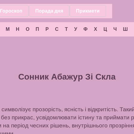
Гороскоп
Порада дня
Прикмети
М
Н
О
П
Р
С
Т
У
Ф
Х
Ц
Ч
Ш
Сонник Абажур Зі Скла
 символізує прозорість, ясність і відкритість. Таки
без прикрас, усвідомлювати істину та приймати р
 на період чесних рішень, внутрішнього прозрінн
ншими.