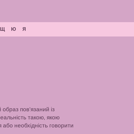
Щ
Ю
Я
й образ пов’язаний із
еальність такою, якою
я або необхідність говорити