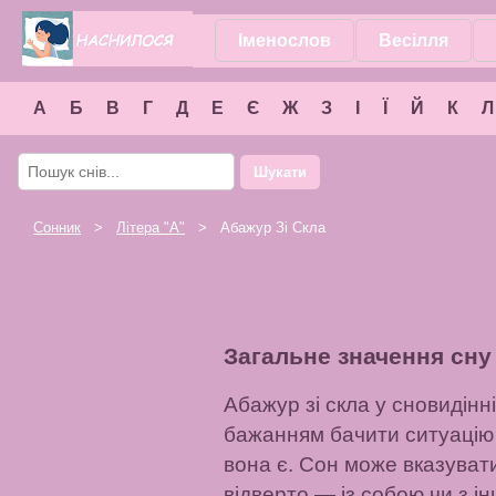
Іменослов
Весілля
А
Б
В
Г
Д
Е
Є
Ж
З
І
Ї
Й
К
Л
Шукати
Сонник
>
Літера "
А
"
> Абажур Зі Скла
Загальне значення сну
Абажур зі скла у сновидінні
бажанням бачити ситуацію 
вона є. Сон може вказувати
відверто — із собою чи з і