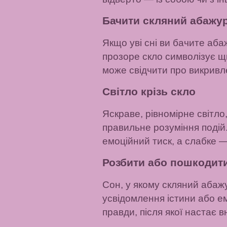
Бачити скляний абажу
Якщо уві сні ви бачите аба
прозоре скло символізує щи
може свідчити про викривл
Світло крізь скло
Яскраве, рівномірне світло
правильне розуміння подій.
емоційний тиск, а слабке —
Розбити або пошкодит
Сон, у якому скляний абажу
усвідомлення істини або е
правди, після якої настає 