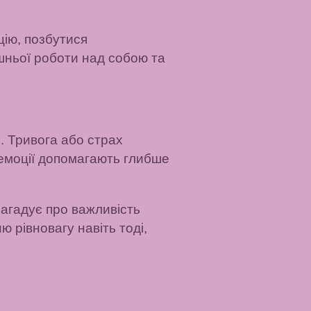
цію, позбутися
шньої роботи над собою та
ь. Тривога або страх
 емоції допомагають глибше
 нагадує про важливість
ю рівновагу навіть тоді,