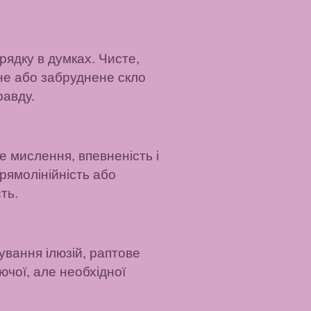
рядку в думках. Чисте,
тне або забруднене скло
равду.
е мислення, впевненість і
рямолінійність або
ть.
ування ілюзій, раптове
чої, але необхідної