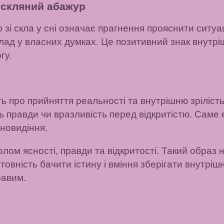
 скляний абажур
зі скла у сні означає прагнення прояснити ситуа
лад у власних думках. Це позитивний знак внутрі
гу.
ать про прийняття реальності та внутрішню зріліст
ь правди чи вразливість перед відкритістю. Саме
новидіння.
волом ясності, правди та відкритості. Такий образ
отовність бачити істину і вміння зберігати внутрішн
равим.