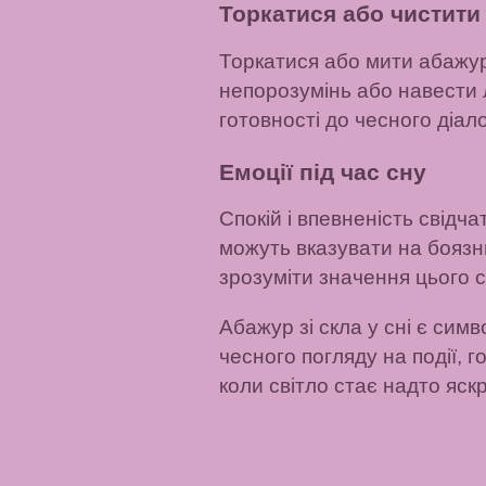
Торкатися або чистити
Торкатися або мити абажур 
непорозумінь або навести 
готовності до чесного діало
Емоції під час сну
Спокій і впевненість свідч
можуть вказувати на боязн
зрозуміти значення цього с
Абажур зі скла у сні є сим
чесного погляду на події, г
коли світло стає надто яск