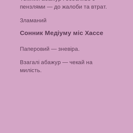
пензлями
— до жалоби та втрат.
Зламаний
Сонник Медіуму міс Хассе
Паперовий
— зневіра.
Взагалі абажур
— чекай на
милість.