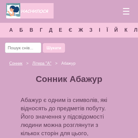
☰
А
Б
В
Г
Д
Е
Є
Ж
З
І
Ї
Й
К
Л
Шукати
Сонник
>
Літера "
А
"
> Абажур
Сонник Абажур
Абажур є одним із символів, які
відносять до предметів побуту.
Його значення у підсвідомості
людини можна розглянути з
кількох сторін для цього,