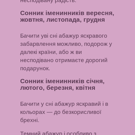
несподівану радість.
Сонник іменинників вересня,
жовтня, листопада, грудня
Бачити уві сні абажур яскравого
забарвлення
можливо, подорож у
далекі країни, або ж ви
несподівано отримаєте дорогий
подарунок.
Сонник іменинників січня,
лютого, березня, квітня
Бачити у сні абажур яскравий і в
кольорах
— до безкорисливої ​​
брехні.
Темний абажур і особливо з