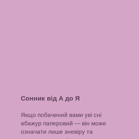
Сонник від А до Я
Якщо побачений вами уві сні
абажур паперовий
— він може
означати лише зневіру та