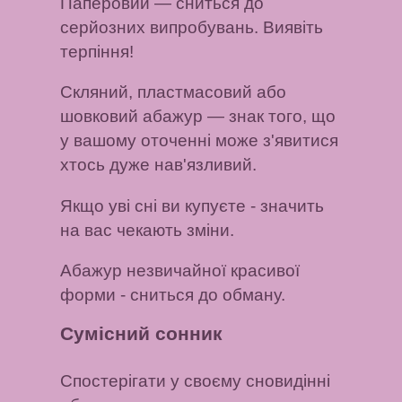
Паперовий
— сниться до
серйозних випробувань. Виявіть
терпіння!
Скляний, пластмасовий або
шовковий абажур
— знак того, що
у вашому оточенні може з'явитися
хтось дуже нав'язливий.
Якщо уві сні ви купуєте
- значить
на вас чекають зміни.
Абажур незвичайної красивої
форми
- сниться до обману.
Сумісний сонник
Спостерігати у своєму сновидінні