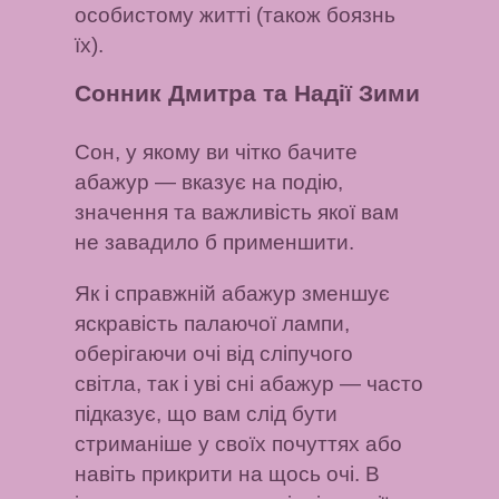
особистому житті (також боязнь
їх).
Сонник Дмитра та Надії Зими
Сон, у якому ви чітко бачите
абажур
— вказує на подію,
значення та важливість якої вам
не завадило б применшити.
Як і справжній абажур зменшує
яскравість палаючої лампи,
оберігаючи очі від сліпучого
світла, так і уві сні абажур
— часто
підказує, що вам слід бути
стриманіше у своїх почуттях або
навіть прикрити на щось очі. В