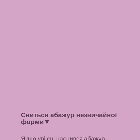
Сниться абажур незвичайної
форми
▼
Якщо уві сні наснився абажур