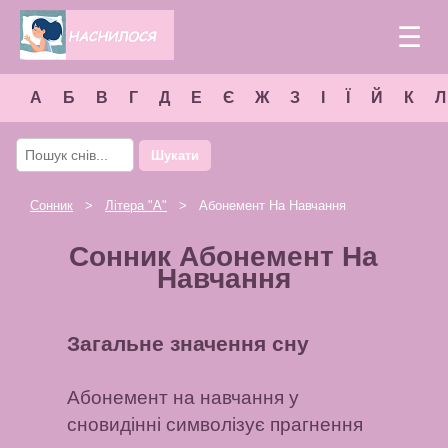
☰
А
Б
В
Г
Д
Е
Є
Ж
З
І
Ї
Й
К
Л
Шукати
Сонник
>
Літера "
А
"
> Абонемент На Навчання
Сонник Абонемент На
Навчання
Загальне значення сну
Абонемент на навчання у
сновидінні символізує прагнення