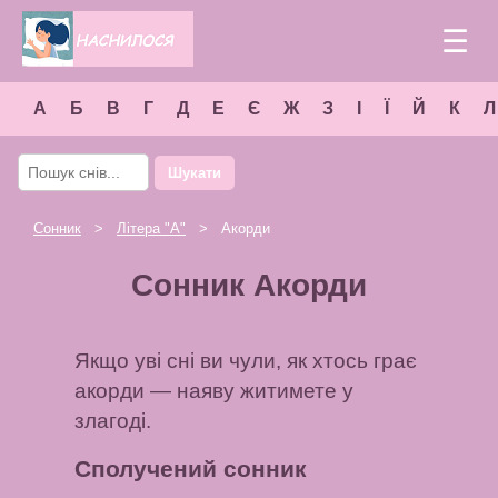
☰
А
Б
В
Г
Д
Е
Є
Ж
З
І
Ї
Й
К
Л
Шукати
Сонник
>
Літера "
А
"
> Акорди
Сонник Акорди
Якщо уві сні ви чули, як хтось грає
акорди — наяву житимете у
злагоді.
Сполучений сонник