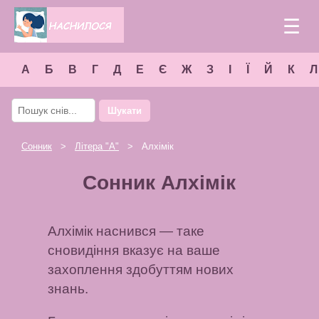
☰
А
Б
В
Г
Д
Е
Є
Ж
З
І
Ї
Й
К
Л
Шукати
Сонник
>
Літера "
А
"
> Алхімік
Сонник Алхімік
Алхімік наснився — таке
сновидіння вказує на ваше
захоплення здобуттям нових
знань.