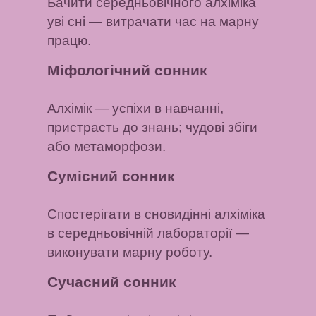
Бачити середньовічного алхіміка
уві сні — витрачати час на марну
працю.
Міфологічний сонник
Алхімік
— успіхи в навчанні,
пристрасть до знань; чудові збіги
або метаморфози.
Сумісний сонник
Спостерігати в сновидінні алхіміка
в середньовічній лабораторії
—
виконувати марну роботу.
Сучасний сонник