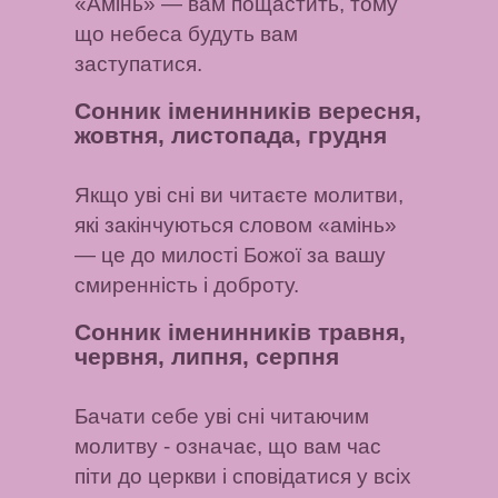
«Амінь» — вам пощастить, тому
що небеса будуть вам
заступатися.
Сонник іменинників вересня,
жовтня, листопада, грудня
Якщо уві сні ви читаєте молитви,
які закінчуються словом «амінь»
— це до милості Божої за вашу
смиренність і доброту.
Сонник іменинників травня,
червня, липня, серпня
Бачати себе уві сні читаючим
молитву
- означає, що вам час
піти до церкви і сповідатися у всіх