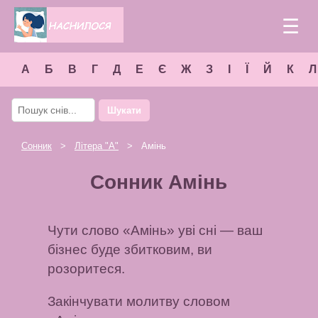
☰
А
Б
В
Г
Д
Е
Є
Ж
З
І
Ї
Й
К
Л
Шукати
Сонник
>
Літера "
А
"
> Амінь
Сонник Амінь
Чути слово «Амінь» уві сні — ваш
бізнес буде збитковим, ви
розоритеся.
Закінчувати молитву словом