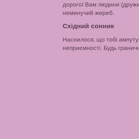
дорогої Вам людини (дружин
неминучий жереб.
Східний сонник
Наснилося, що тобі ампутую
неприємності. Будь гранич