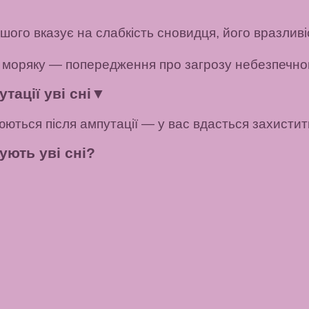
▼
ьшого вказує на слабкість сновидця, його вразливі
 моряку — попередження про загрозу небезпечно
тації уві сні
▼
ються після ампутації — у вас вдасться захистити
ують уві сні?