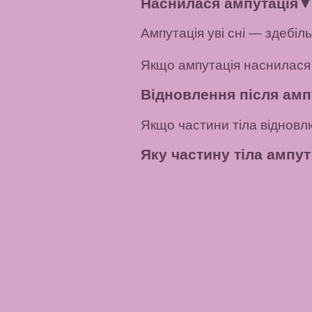
Наснилася ампутація
Ампутація уві сні — здебіл
Якщо ампутація наснилася
Відновлення після ампу
Якщо частини тіла відновлю
Яку частину тіла ампут