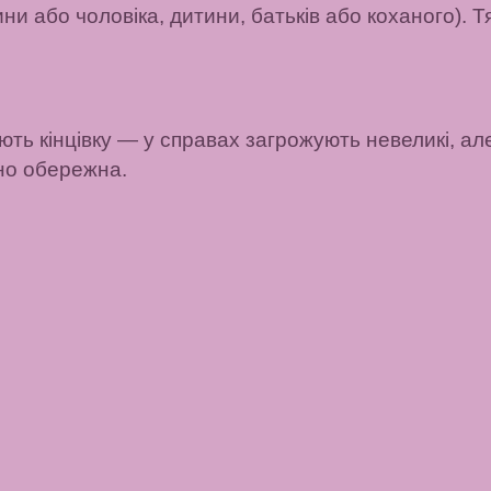
и або чоловіка, дитини, батьків або коханого). 
ть кінцівку
— у справах загрожують невеликі, але
но обережна.