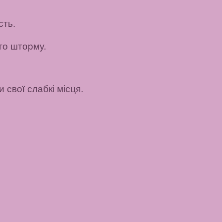
сть.
го шторму.
 свої слабкі місця.