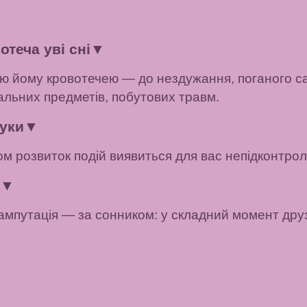
отеча уві сні
▼
ьою йому кровотечею — до нездужання, поганого с
зальних предметів, побутових травм.
уки
▼
м розвиток подій виявиться для вас непідконтро
▼
 ампутація — за сонником: у складний момент дру