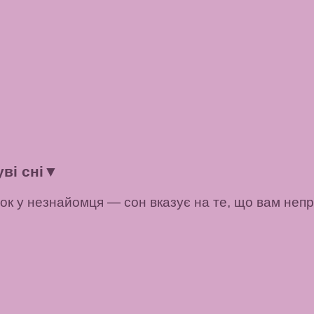
ві сні
▼
вок у незнайомця — сон вказує на те, що вам неп