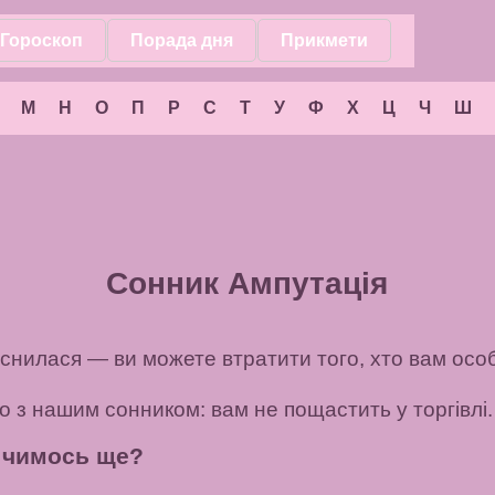
Гороскоп
Порада дня
Прикмети
М
Н
О
П
Р
С
Т
У
Ф
Х
Ц
Ч
Ш
Сонник Ампутація
аснилася — ви можете втратити того, хто вам осо
но з нашим сонником: вам не пощастить у торгівлі.
з чимось ще?