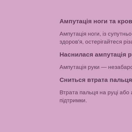
Ампутація ноги та кров
Ампутація ноги, із супутн
здоров'я, остерігайтеся рі
Наснилася ампутація р
Ампутація руки — незабаро
Сниться втрата пальця
Втрата пальця на руці або
підтримки.