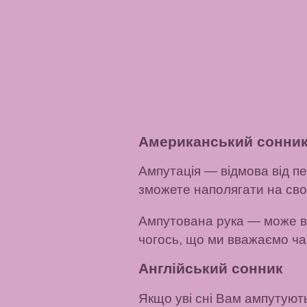
Американський сонни
Ампутація
— відмова від пе
зможете наполягати на сво
Ампутована рука
— може вк
чогось, що ми вважаємо час
Англійський сонник
Якщо уві сні Вам ампутують