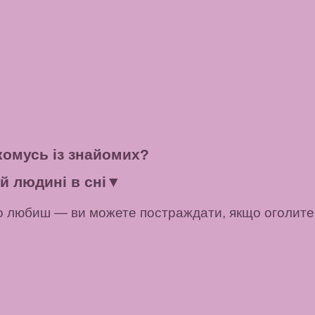
комусь із знайомих?
й людині в сні
▼
о любиш — ви можете постраждати, якщо оголите с