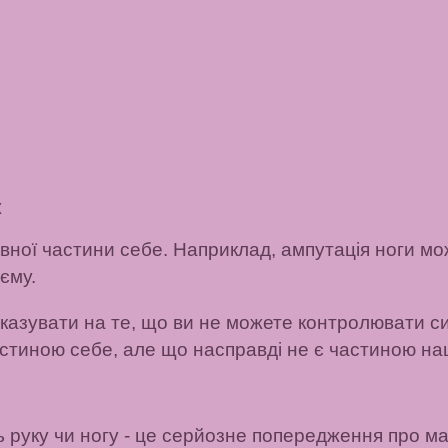
к
вної частини себе. Наприклад, ампутація ноги мо
єму.
азувати на те, що ви не можете контролювати сит
тиною себе, але що насправді не є частиною нашо
 руку чи ногу
- це серйозне попередження про ма