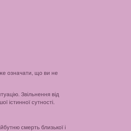
же означати, що ви не
уацію. Звільнення від
ї істинної сутності.
йбутню смерть близької і