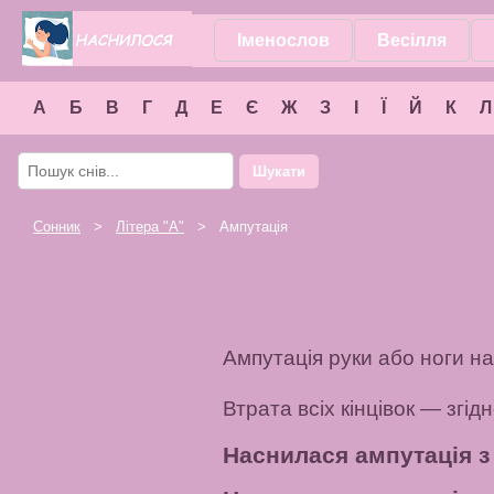
Іменослов
Весілля
А
Б
В
Г
Д
Е
Є
Ж
З
І
Ї
Й
К
Л
Шукати
Сонник
>
Літера "
А
"
> Ампутація
Ампутація руки або ноги н
Втрата всіх кінцівок — згід
Наснилася ампутація 