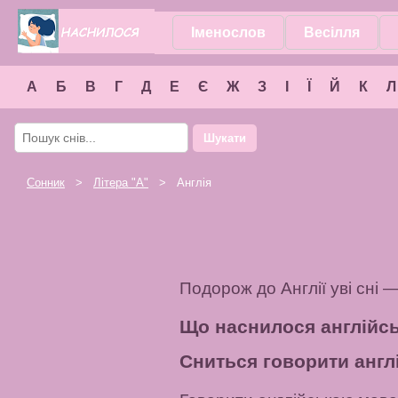
Іменослов
Весілля
А
Б
В
Г
Д
Е
Є
Ж
З
І
Ї
Й
К
Л
Шукати
Сонник
>
Літера "
А
"
> Англія
Подорож до Англії уві сні 
Що наснилося англійс
Сниться говорити анг