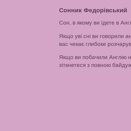
Сонник Федорівський
Сон, в якому ви їдете в Анг
Якщо уві сні ви говорили а
вас чекає глибоке розчару
Якщо ви побачили Англію н
зіткнетеся з повною байду