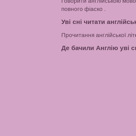
Говорити англійською мовою
повного фіаско .
Уві сні читати англійсь
Прочитання англійської літ
Де бачили Англію уві с