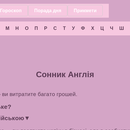
Гороскоп
Порада дня
Прикмети
М
Н
О
П
Р
С
Т
У
Ф
Х
Ц
Ч
Ш
Сонник Англія
— ви витратите багато грошей.
ьке?
лійською
▼