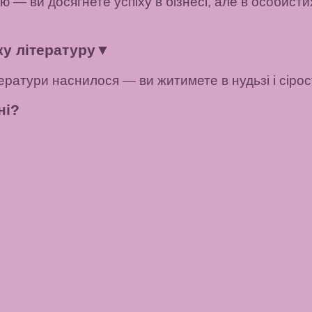
 — ви досягнете успіху в бізнесі, але в особист
ку літературу
▼
ератури наснилося — ви житимете в нудьзі і сірос
ні?