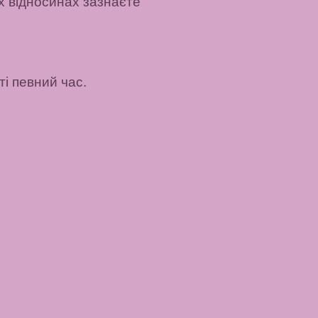
их відносинах зазнаєте
ті певний час.