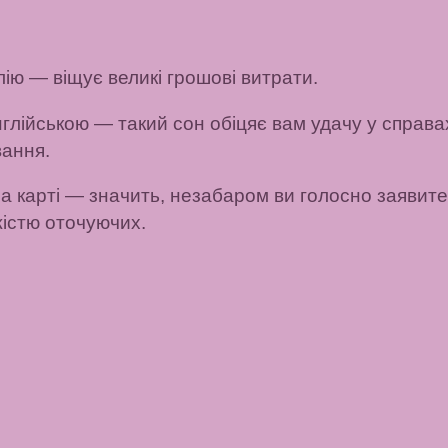
лію
— віщує великі грошові витрати.
нглійською
— такий сон обіцяє вам удачу у справах,
вання.
а карті
— значить, незабаром ви голосно заявите 
жістю оточуючих.