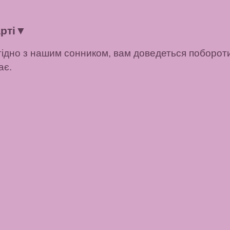
рті
▼
гідно з нашим сонником, вам доведеться побороти
ає.