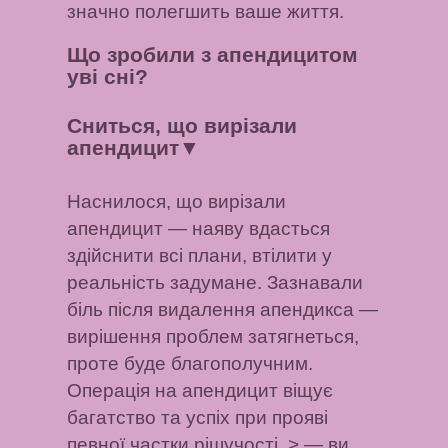
значно полегшить ваше життя.
Що зробили з апендицитом
уві сні?
Сниться, що вирізали
апендицит
▼
Наснилося, що вирізали
апендицит — наяву вдасться
здійснити всі плани, втілити у
реальність задумане. Зазнавали
біль після видалення апендикса —
вирішення проблем затягнеться,
проте буде благополучним.
Операція на апендицит віщує
багатство та успіх при прояві
певної частки рішучості. > — ви