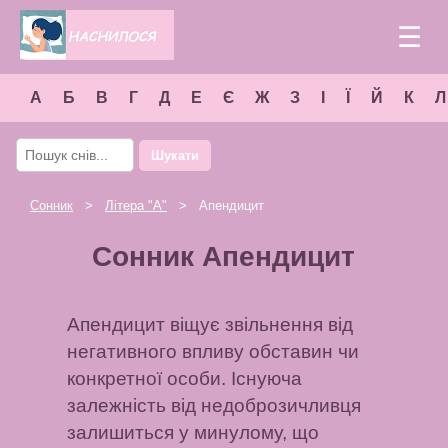
☰
А
Б
В
Г
Д
Е
Є
Ж
З
І
Ї
Й
К
Л
Шукати
Сонник
>
Літера "
А
"
> Апендицит
Сонник Апендицит
Апендицит віщує звільнення від
негативного впливу обставин чи
конкретної особи. Існуюча
залежність від недоброзичливця
залишиться у минулому, що