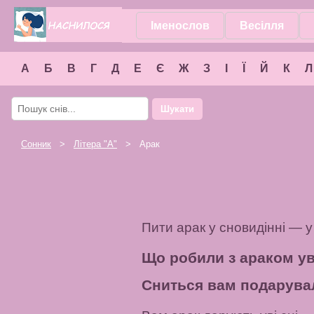
Іменослов
Весілля
А
Б
В
Г
Д
Е
Є
Ж
З
І
Ї
Й
К
Л
Шукати
Сонник
>
Літера "
А
"
> Арак
Пити арак у сновидінні — 
Що робили з араком ув
Сниться вам подарува