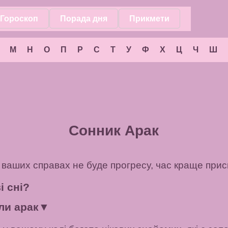
Гороскоп
Порада дня
Прикмети
М
Н
О
П
Р
С
Т
У
Ф
Х
Ц
Ч
Ш
Сонник Арак
у ваших справах не буде прогресу, час краще прис
і сні?
ли арак
▼