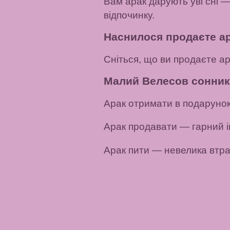
Вам арак дарують уві сні —
відпочинку.
Наснилося продаєте а
Сніться, що ви продаєте ар
Малий Велесов сонник
Арак отримати в подаруно
Арак продавати
— гарний і
Арак пити
— невелика втрат