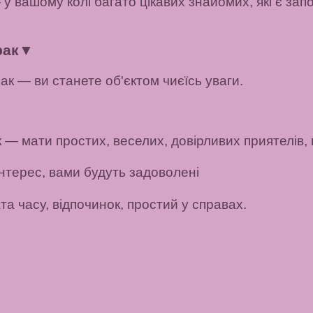
 у вашому колі багато цікавих знайомих, які є за
рак
▼
ак — ви станете об'єктом чиєїсь уваги.
к
— мати простих, веселих, довірливих приятелів, 
нтерес, вами будуть задоволені
а часу, відпочинок, простий у справах.