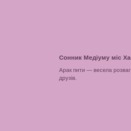
Сонник Медіуму міс Ха
Арак пити
— весела розваг
друзів.