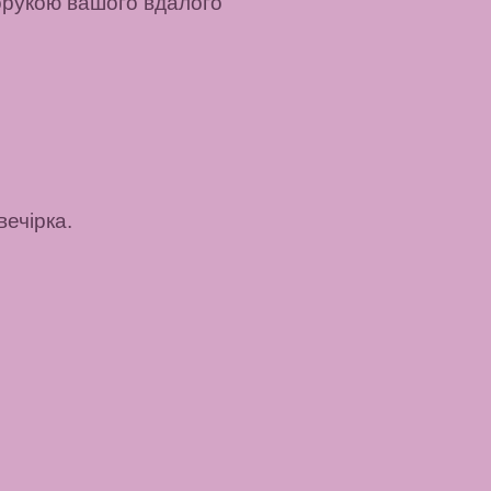
порукою вашого вдалого
вечірка.