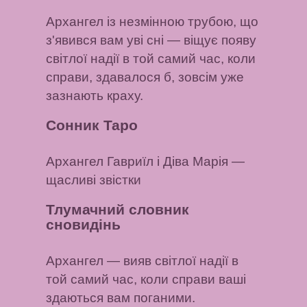
Архангел із незмінною трубою, що
з'явився вам уві сні
— віщує появу
світлої надії в той самий час, коли
справи, здавалося б, зовсім уже
зазнають краху.
Сонник Таро
Архангел Гавриїл і Діва Марія
—
щасливі звістки
Тлумачний словник
сновидінь
Архангел
— вияв світлої надії в
той самий час, коли справи ваші
здаються вам поганими.