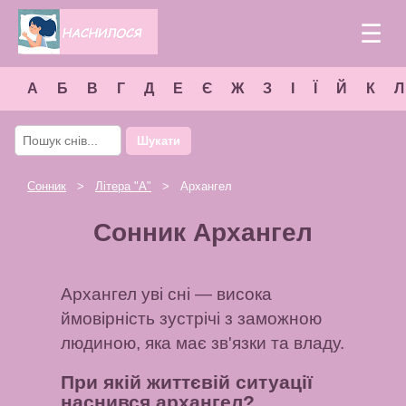
☰
А
Б
В
Г
Д
Е
Є
Ж
З
І
Ї
Й
К
Л
Шукати
Сонник
>
Літера "
А
"
> Архангел
Сонник Архангел
Архангел уві сні — висока
ймовірність зустрічі з заможною
людиною, яка має зв'язки та владу.
При якій життєвій ситуації
наснився архангел?