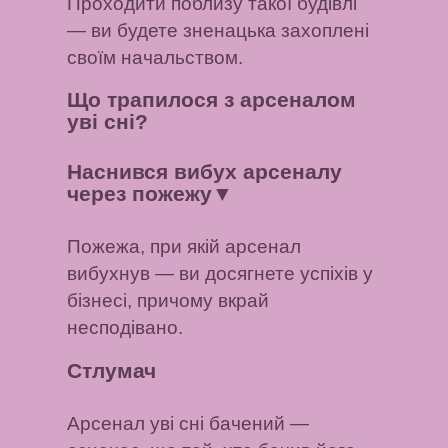
Проходити поблизу такої будівлі
— ви будете зненацька захоплені
своїм начальством.
Що трапилося з арсеналом
уві сні?
Наснився вибух арсеналу
через пожежу
▼
Пожежа, при якій арсенал
вибухнув — ви досягнете успіхів у
бізнесі, причому вкрай
несподівано.
Стлумач
Арсенал уві сні бачений
—