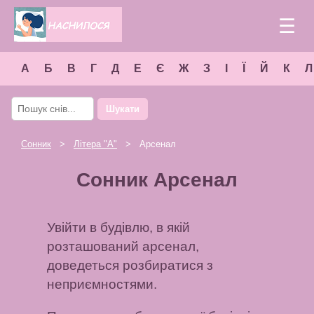
☰
А
Б
В
Г
Д
Е
Є
Ж
З
І
Ї
Й
К
Л
Шукати
Сонник
>
Літера "
А
"
> Арсенал
Сонник Арсенал
Увійти в будівлю, в якій
розташований арсенал,
доведеться розбиратися з
неприємностями.