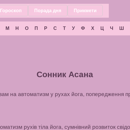
Гороскоп
Порада дня
Прикмети
М
Н
О
П
Р
С
Т
У
Ф
Х
Ц
Ч
Ш
Сонник Асана
 вам на автоматизм у рухах йога, попередження п
атизм рухів тіла йога, сумнівний розвиток свідо