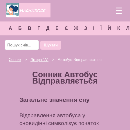
☰
А
Б
В
Г
Д
Е
Є
Ж
З
І
Ї
Й
К
Л
Шукати
Сонник
>
Літера "
А
"
> Автобус Відправляється
Сонник Автобус
Відправляється
Загальне значення сну
Відправлення автобуса у
сновидінні символізує початок