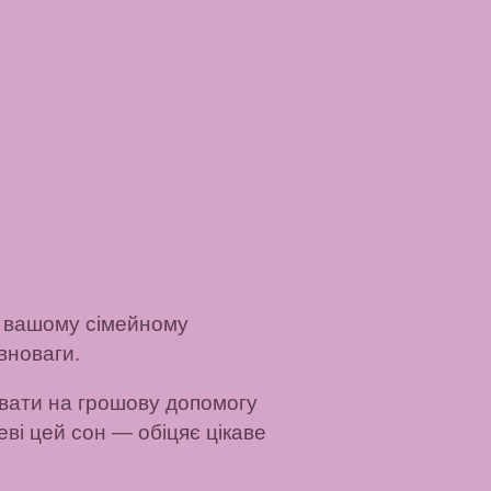
 вашому сімейному
вноваги.
ати на грошову допомогу
ві цей сон
— обіцяє цікаве