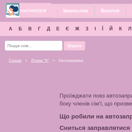
Іменослов
Весілля
А
Б
В
Г
Д
Е
Є
Ж
З
І
Ї
Й
К
Л
Шукати
Сонник
>
Літера "
А
"
> Автозаправка
Проїжджати повз автозапра
боку членів сім'ї, що призв
Що робили на автозапр
Сниться заправлятися 