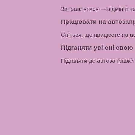
Заправлятися — відмінні но
Працювати на автозапр
Сніться, що працюєте на а
Підганяти уві сні сво
Підганяти до автозаправки 