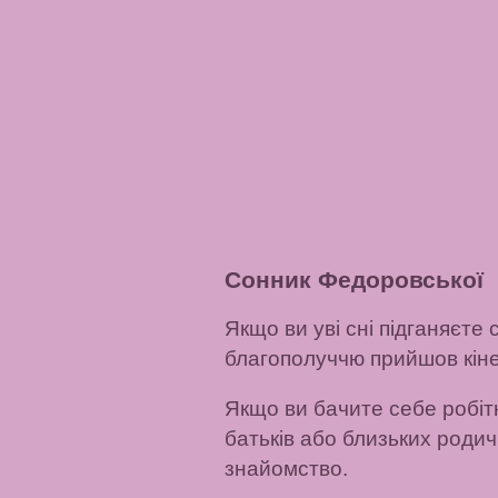
Сонник Федоровської
Якщо ви уві сні підганяєте
благополуччю прийшов кіне
Якщо ви бачите себе робіт
батьків або близьких роди
знайомство.