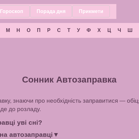
Гороскоп
Порада дня
Прикмети
М
Н
О
П
Р
С
Т
У
Ф
Х
Ц
Ч
Ш
Сонник Автозаправка
вку, знаючи про необхідність заправитися — обіц
еде до розладу.
авці уві сні?
на автозаправці
▼