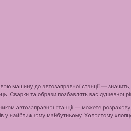
 свою машину до автозаправної станції
— значить,
ць. Сварки та образи позбавлять вас душевної рі
ником автозаправної станції
— можете розраховув
чів у найближчому майбутньому.
Холостому хлопце