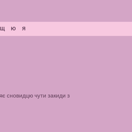
Щ
Ю
Я
яє сновидцю чути закиди з