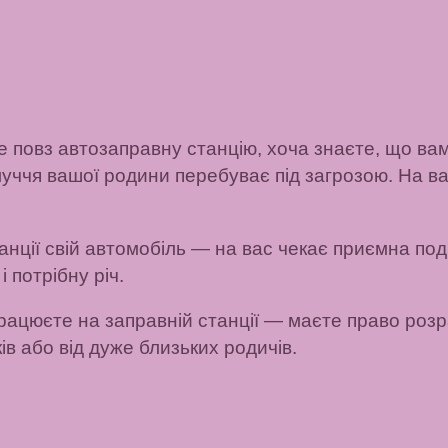
е повз автозаправну станцію, хоча знаєте, що ва
уччя вашої родини перебуває під загрозою. На в
нції свій автомобіль
— на вас чекає приємна поді
 потрібну річ.
рацюєте на заправній станції
— маєте право розра
ів або від дуже близьких родичів.