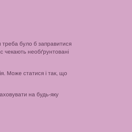
м треба було б заправитися
ас чекають необґрунтовані
я. Може статися і так, що
ховувати на будь-яку