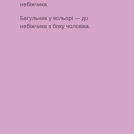
небіжчика.
Багульник у кольорі
— до
небіжчика з боку чоловіка.