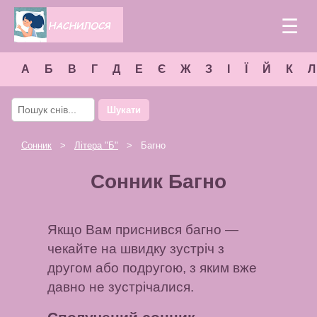
☰
А
Б
В
Г
Д
Е
Є
Ж
З
І
Ї
Й
К
Л
Шукати
Сонник
>
Літера "
Б
"
> Багно
Сонник Багно
Якщо Вам приснився багно —
чекайте на швидку зустріч з
другом або подругою, з яким вже
давно не зустрічалися.