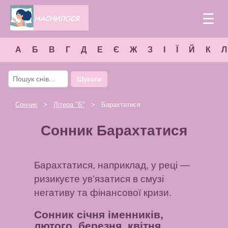
☰
А
Б
В
Г
Д
Е
Є
Ж
З
І
Ї
Й
К
Л
Шукати
Сонник
>
Літера "
Б
"
> Барахтатися
Сонник Барахтатися
Барахтатися, наприклад, у реці —
ризикуєте ув’язатися в смузі
негативу та фінансової кризи.
Сонник січня іменників,
лютого, березня, квітня