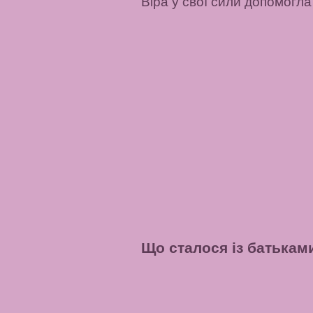
Віра у свої сили допомогла
Що сталося із батькам