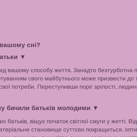
 вашому сні?
батьки
▼
закид вашому способу життя. Занадто безтурботна 
туванням свого майбутнього може призвести до т
вої потреби. Переступивши поріг зрілості, людин
му бачили батьків молодими
▼
 батьків, віщує початок світлої смуги у житті. Від
атеріальне становище суттєво покращиться, опти