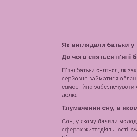
Як виглядали батьки у
До чого сняться п'яні 
П'яні батьки сняться, як 
серйозно займатися облаш
самостійно забезпечувати с
долю.
Тлумачення сну, в яко
Сон, у якому бачили молодих
сферах життєдіяльності. М