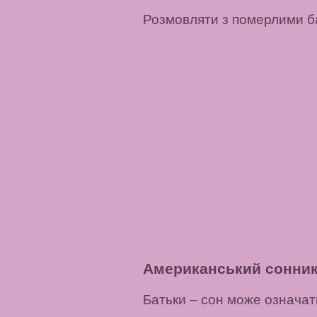
Розмовляти з померлими б
Американський сонни
Батьки
– сон може означати