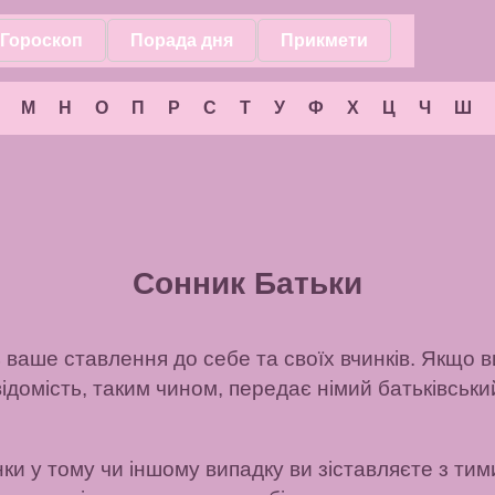
Гороскоп
Порада дня
Прикмети
М
Н
О
П
Р
С
Т
У
Ф
Х
Ц
Ч
Ш
Сонник Батьки
ь ваше ставлення до себе та своїх вчинків. Якщо 
ідомість, таким чином, передає німий батьківський
и у тому чи іншому випадку ви зіставляєте з тими