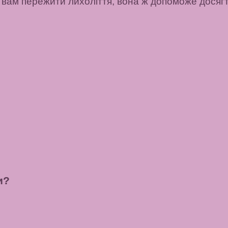
 вам пережити лихоліття, вона ж допоможе досягт
и?