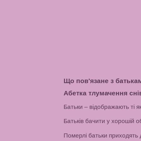
Що пов'язане з батька
Абетка тлумачення сні
Батьки
– відображають ті яко
Батьків бачити у хорошій о
Померлі батьки приходять д