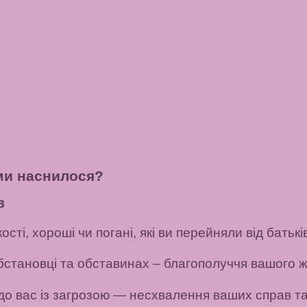
ми наснилося?
в
сті, хороші чи погані, які ви перейняли від батьків
бстановці та обставинах
– благополуччя вашого ж
о вас із загрозою
— несхвалення ваших справ та 