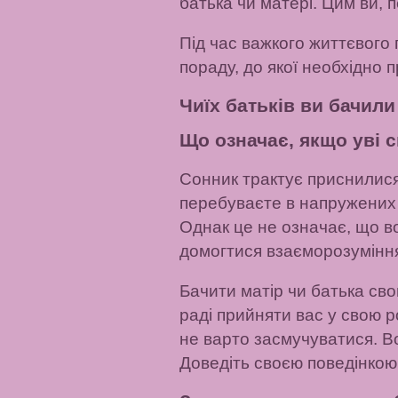
батька чи матері. Цим ви, 
Під час важкого життєвого 
пораду, до якої необхідно 
Чиїх батьків ви бачили 
Що означає, якщо уві 
Сонник трактує приснилися
перебуваєте в напружених в
Однак це не означає, що в
домогтися взаєморозумінн
Бачити матір чи батька сво
раді прийняти вас у свою р
не варто засмучуватися. В
Доведіть своєю поведінкою,