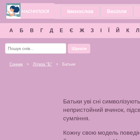
Іменослов
Весілля
А
Б
В
Г
Д
Е
Є
Ж
З
І
Ї
Й
К
Л
Шукати
Сонник
>
Літера "
Б
"
> Батьки
Батьки уві сні символізуют
непристойний вчинок, підсв
сумління.
Кожну свою модель поведінк