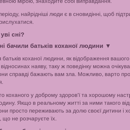
певною мірою, знаходите собі виправдання.
періоду, найрідніші люди є в сновидінні, щоб підт
прислухатися.
уві сні?
сні бачили батьків коханої людини
▼
 батьків коханої людини, як відображення вашого
ідносинах наяву, таку ж поведінку можна очікуват
они справді бажають вам зла. Можливо, варто про
я.
го коханого у доброму здоров'ї та хорошому наст
одину. Якщо в реальному житті за ними такого ві
они просто переживають за долю своєї дитини і хо
 що не розчаруєте їх.