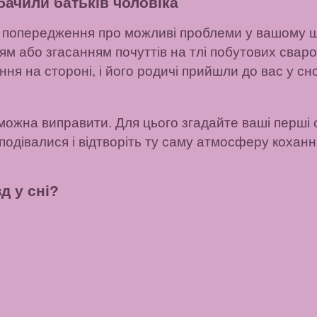
 бачили батьків
чоловіка
, як попередження про можливі проблеми у вашому 
м або згасанням почуттів на тлі побутових сварок
ння на стороні, і його родичі прийшли до вас у с
можна виправити. Для цього згадайте ваші перші с
подівалися і відтворіть ту саму атмосферу коханн
д у сні?