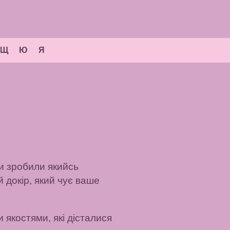
Щ
Ю
Я
ви зробили якийсь
 докір, який чує ваше
 якостями, які дісталися