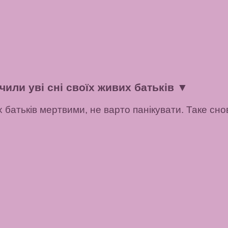
чили уві сні своїх живих батьків
▼
 батьків мертвими, не варто панікувати. Таке сно