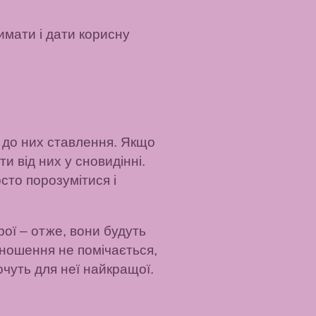
римати і дати корисну
 до них ставлення. Якщо
и від них у сновидінні.
сто порозумітися і
рої – отже, вони будуть
дношення не помічається,
чуть для неї найкращої.