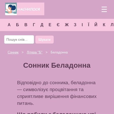
☰
А
Б
В
Г
Д
Е
Є
Ж
З
І
Ї
Й
К
Л
Шукати
Сонник
>
Літера "
Б
"
> Беладонна
Сонник Беладонна
Відповідно до сонника, беладонна
— символізує процвітання та
сприятливе вирішення фінансових
питань.