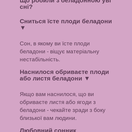
Що робили з беладонною уві
сні?
Сниться їсте плоди беладони
▼
Сон, в якому ви їсте плоди
беладони - віщує матеріальну
нестабільність.
Наснилося обриваєте плоди
або листя беладони
▼
Якщо вам наснилося, що ви
обриваєте листя або ягоди з
беладони - чекайте зради з боку
близької вам людини.
Любовний сонник