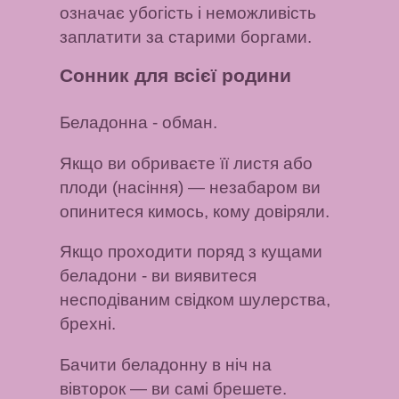
означає убогість і неможливість
заплатити за старими боргами.
Сонник для всієї родини
Беладонна
- обман.
Якщо ви обриваєте її листя або
плоди (насіння)
— незабаром ви
опинитеся кимось, кому довіряли.
Якщо проходити поряд з кущами
беладони
- ви виявитеся
несподіваним свідком шулерства,
брехні.
Бачити беладонну в ніч на
вівторок
— ви самі брешете.