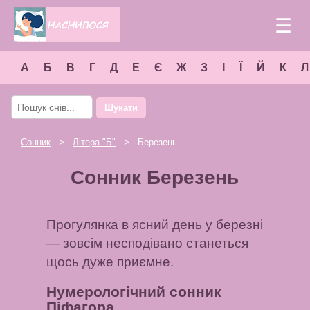
☰
А
Б
В
Г
Д
Е
Є
Ж
З
І
Ї
Й
К
Л
Шукати
Сонник
>
Літера "
Б
"
> Березень
Сонник Березень
Прогулянка в ясний день у березні
— зовсім несподівано станеться
щось дуже приємне.
Нумерологічний сонник
Піфагора