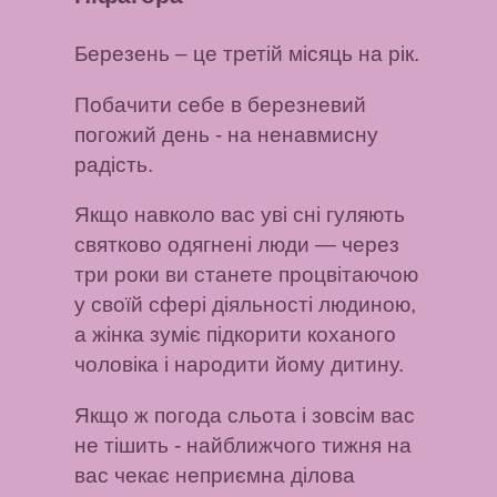
Березень
– це третій місяць на рік.
Побачити себе в березневий
погожий день
- на ненавмисну ​​
радість.
Якщо навколо вас уві сні гуляють
святково одягнені люди
— через
три роки ви станете процвітаючою
у своїй сфері діяльності людиною,
а жінка зуміє підкорити коханого
чоловіка і народити йому дитину.
Якщо ж погода сльота і зовсім вас
не тішить
- найближчого тижня на
вас чекає неприємна ділова