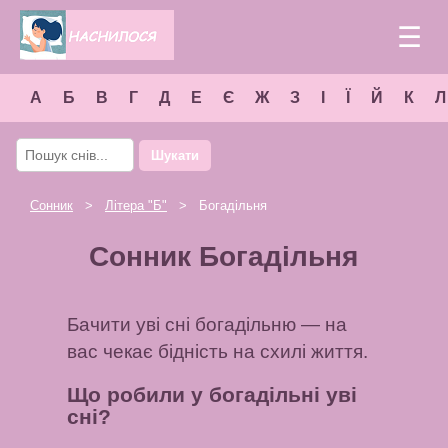
☰
А
Б
В
Г
Д
Е
Є
Ж
З
І
Ї
Й
К
Л
Шукати
Сонник
>
Літера "
Б
"
> Богадільня
Сонник Богадільня
Бачити уві сні богадільню — на
вас чекає бідність на схилі життя.
Що робили у богадільні уві
сні?