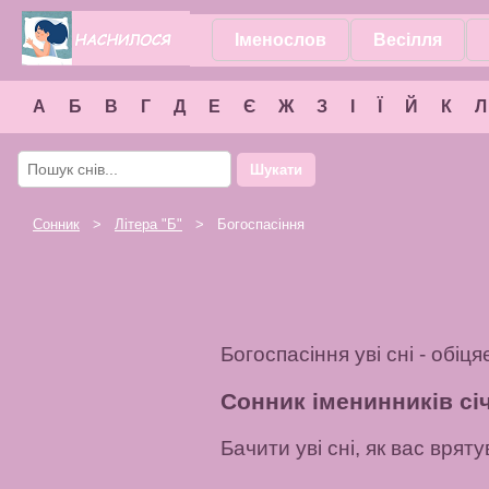
Іменослов
Весілля
А
Б
В
Г
Д
Е
Є
Ж
З
І
Ї
Й
К
Л
Шукати
Сонник
>
Літера "
Б
"
> Богоспасіння
Богоспасіння уві сні - обі
Сонник іменинників січ
Бачити уві сні, як вас врят