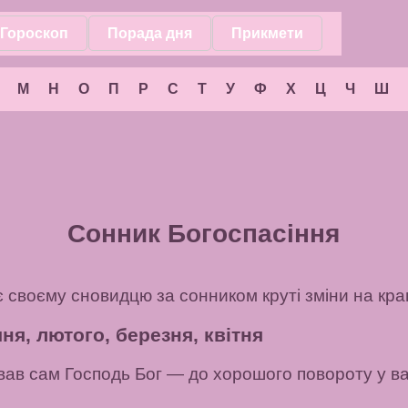
Гороскоп
Порада дня
Прикмети
М
Н
О
П
Р
С
Т
У
Ф
Х
Ц
Ч
Ш
Сонник Богоспасіння
цяє своєму сновидцю за сонником круті зміни на кр
ня, лютого, березня, квітня
ував сам Господь Бог
— до хорошого повороту у ва