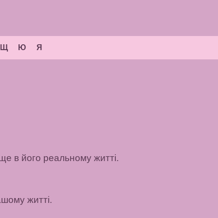
Щ
Ю
Я
аще в його реальному житті.
шому житті.