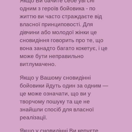
Якщо Ви бачите себе уві сні
одним з героїв бойовика
- по
життю ви часто страждаєте від
власної принциповості.
Для
дівчини або молодої жінки
це
сновидіння говорить про те, що
вона занадто багато кокетує, і це
може бути неправильно
витлумачено.
Якщо у Вашому сновидінні
бойовики йдуть один за одним
—
це може означати, що ви у
творчому пошуку та ще не
знайшли спосіб для власної
реалізації.
Якщо у сновидінні Ви керуєте