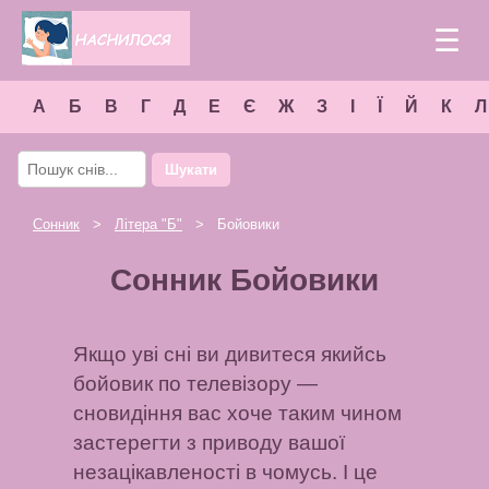
☰
А
Б
В
Г
Д
Е
Є
Ж
З
І
Ї
Й
К
Л
Шукати
Сонник
>
Літера "
Б
"
> Бойовики
Сонник Бойовики
Якщо уві сні ви дивитеся якийсь
бойовик по телевізору —
сновидіння вас хоче таким чином
застерегти з приводу вашої
незацікавленості в чомусь. І це