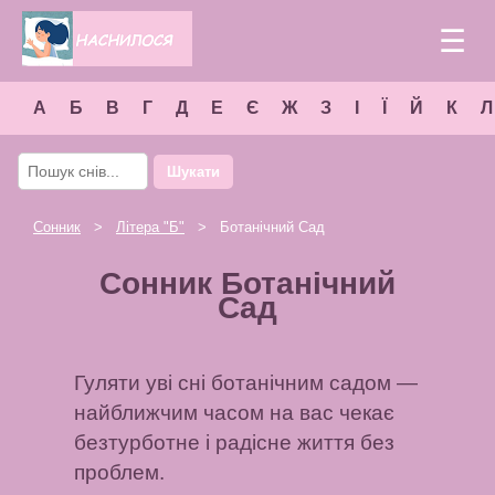
☰
А
Б
В
Г
Д
Е
Є
Ж
З
І
Ї
Й
К
Л
Шукати
Сонник
>
Літера "
Б
"
> Ботанічний Сад
Сонник Ботанічний
Сад
Гуляти уві сні ботанічним садом —
найближчим часом на вас чекає
безтурботне і радісне життя без
проблем.