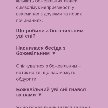
кількість божевільних людей
символізує неприємності у
взаєминах з друзями та нових
починаннях.
Що робили з божевільним
уві сні?
Наснилася бесіда з
божевільним
▼
Спілкуватися з божевільним –
натяк на те, що вас можуть
обдурити.
Божевільний уві сні гнався
за вами
▼
Якщо божевільний гнався за вами