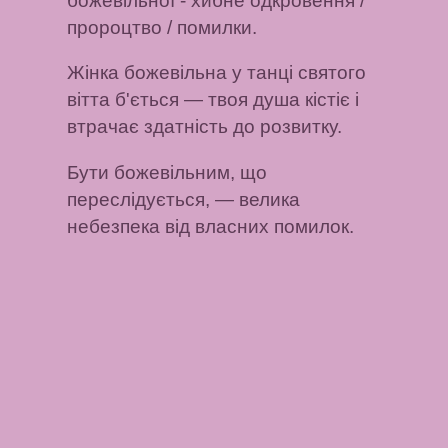
божевільної
- хибне одкровення /
пророцтво / помилки.
Жінка божевільна у танці святого
вітта б'ється
— твоя душа кістіє і
втрачає здатність до розвитку.
Бути божевільним, що
переслідується,
— велика
небезпека від власних помилок.