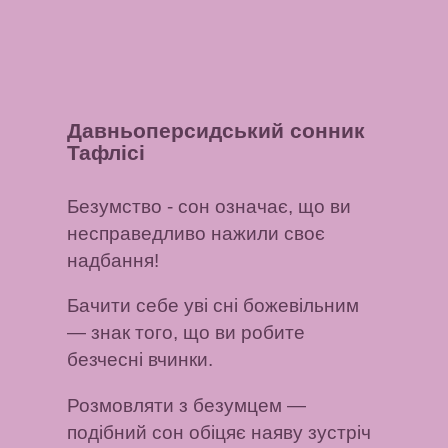
Давньоперсидський сонник
Тафлісі
Безумство
- сон означає, що ви
несправедливо нажили своє
надбання!
Бачити себе уві сні божевільним
— знак того, що ви робите
безчесні вчинки.
Розмовляти з безумцем
—
подібний сон обіцяє наяву зустріч