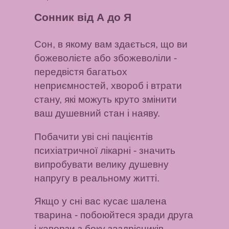
Сонник від А до Я
Сон, в якому вам здається, що ви
божеволієте або збожеволіли
-
передвістя багатьох
неприємностей, хвороб і втрати
стану, які можуть круто змінити
ваш душевний стан і наяву.
Побачити уві сні пацієнтів
психіатричної лікарні
- значить
випробувати велику душевну
напругу в реальному житті.
Якщо у сні вас кусає шалена
тварина
- побоюйтеся зради друга
і каверзи з боку заздрісників.