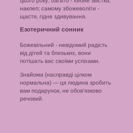
цього року;
багато
- хибне звістка,
наклеп;
самому збожеволіти
-
щастя, гідне здивування.
Езотеричний сонник
Божевільний
- невідомий радість
від дітей та близьких, вони
потішать вас своїми успіхами.
Знайома (насправді цілком
нормальна)
— ця людина зробить
вам подарунок, не обов'язково
речовий.