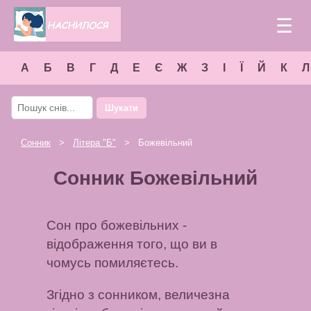
☰
А
Б
В
Г
Д
Е
Є
Ж
З
І
Ї
Й
К
Л
Шукати
Сонник
>
Літера "
Б
"
> Божевільний
Сонник Божевільний
Сон про божевільних -
відображення того, що ви в
чомусь помиляєтесь.
Згідно з сонником, величезна