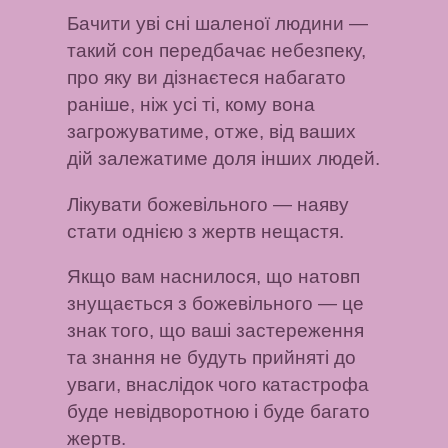
Бачити уві сні шаленої людини
—
такий сон передбачає небезпеку,
про яку ви дізнаєтеся набагато
раніше, ніж усі ті, кому вона
загрожуватиме, отже, від ваших
дій залежатиме доля інших людей.
Лікувати божевільного
— наяву
стати однією з жертв нещастя.
Якщо вам наснилося, що натовп
знущається з божевільного
— це
знак того, що ваші застереження
та знання не будуть прийняті до
уваги, внаслідок чого катастрофа
буде невідворотною і буде багато
жертв.