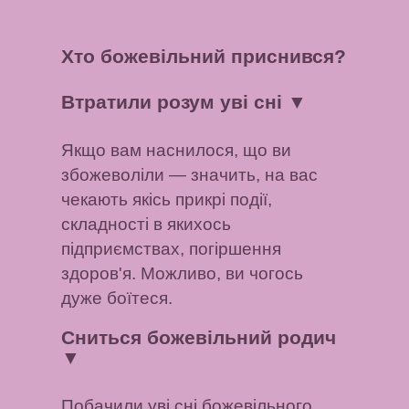
Хто божевільний приснився?
Втратили розум уві сні
▼
Якщо вам наснилося, що ви
збожеволіли — значить, на вас
чекають якісь прикрі події,
складності в якихось
підприємствах, погіршення
здоров'я. Можливо, ви чогось
дуже боїтеся.
Сниться божевільний родич
▼
Побачили уві сні божевільного