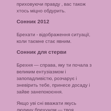
приховуючи правду
, вас також
хтось міцно обдурить.
Сонник 2012
Брехати
- відображення ситуації,
коли таємне стає явним.
Сонник для стерви
Брехня
— справа, яку ти почала з
великим ентузіазмом і
запопадливістю, розчарує і
зневірить тебе, принесе досаду і
зайве занепокоєння.
Якщо уві сні вважати якусь
людину брехуном
— твоя