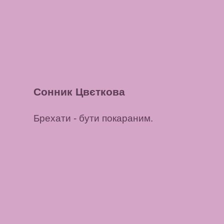
Сонник Цвєткова
Брехати
- бути покараним.