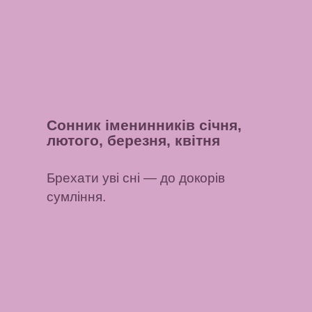
Сонник іменинників січня,
лютого, березня, квітня
Брехати уві сні
— до докорів
сумління.