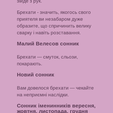
зійде з рук.
Брехати - значить, якогось свого
приятеля ви незабаром дуже
образите, що спричинить велику
сварку і навіть розставання.
Малий Велесов сонник
Брехати
— смуток, сльози,
покарають.
Новий сонник
Вам довелося брехати
— чекайте
на неприємні наслідки.
Сонник іменинників вересня,
жовтня, листопада, грудня