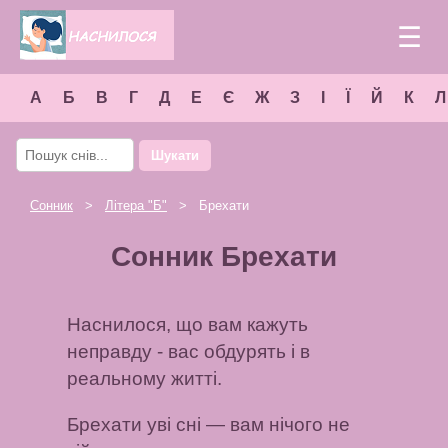
☰
А
Б
В
Г
Д
Е
Є
Ж
З
І
Ї
Й
К
Л
Шукати
Сонник
>
Літера "
Б
"
> Брехати
Сонник Брехати
Наснилося, що вам кажуть
неправду - вас обдурять і в
реальному житті.
Брехати уві сні — вам нічого не