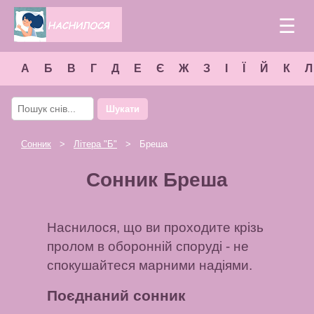
☰
А
Б
В
Г
Д
Е
Є
Ж
З
І
Ї
Й
К
Л
Шукати
Сонник
>
Літера "
Б
"
> Бреша
Сонник Бреша
Наснилося, що ви проходите крізь
пролом в оборонній споруді - не
спокушайтеся марними надіями.
Поєднаний сонник