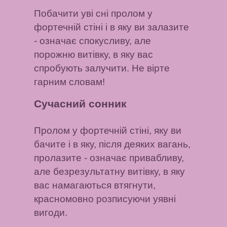
Побачити уві сні пролом у
фортечній стіні і в яку ви залазите
- означає спокусливу, але
порожню витівку, в яку вас
спробують залучити. Не вірте
гарним словам!
Сучасний сонник
Пролом у фортечній стіні, яку ви
бачите і в яку, після деяких вагань,
пролазите
- означає привабливу,
але безрезультатну витівку, в яку
вас намагаються втягнути,
красномовно розписуючи уявні
вигоди.