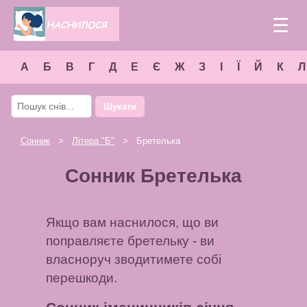
☰
А
Б
В
Г
Д
Е
Є
Ж
З
І
Ї
Й
К
Л
Шукати
Сонник
>
Літера "
Б
"
> Бретелька
Сонник Бретелька
Якщо вам наснилося, що ви
поправляєте бретельку - ви
власноруч зводитимете собі
перешкоди.