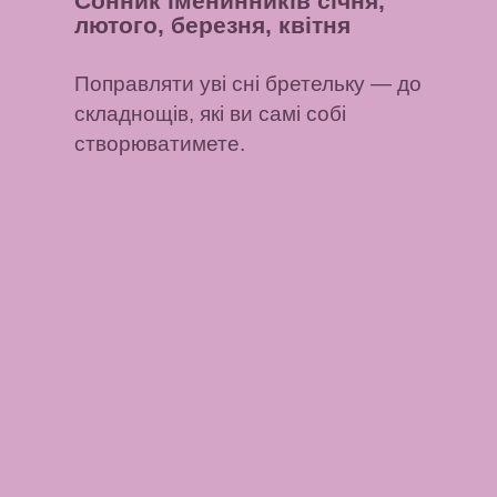
Сонник іменинників січня,
лютого, березня, квітня
Поправляти уві сні бретельку
— до
складнощів, які ви самі собі
створюватимете.