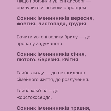
Якщо побачили уві сні айсберг —
розлучитеся зі своїм обранцем.
Сонник іменинників вересня,
жовтня, листопада, грудня
Бачити уві сні велику брилу
— до
провалу задуманого.
Сонник іменинників січня,
лютого, березня, квітня
Глиба льоду
— до остогидлого
сімейного життя, до розлучення.
Глиба кам'яна
– до
жорстокосердя.
Сонник іменинників травня,