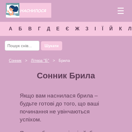
☰
А
Б
В
Г
Д
Е
Є
Ж
З
І
Ї
Й
К
Л
Шукати
Сонник
>
Літера "
Б
"
> Брила
Сонник Брила
Якщо вам наснилася брила –
будьте готові до того, що ваші
починання не увінчаються
успіхом.