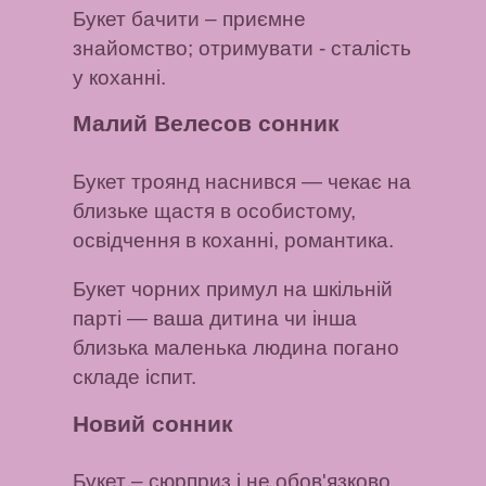
Букет бачити
– приємне
знайомство;
отримувати
- сталість
у коханні.
Малий Велесов сонник
Букет троянд наснився
— чекає на
близьке щастя в особистому,
освідчення в коханні, романтика.
Букет чорних примул на шкільній
парті
— ваша дитина чи інша
близька маленька людина погано
складе іспит.
Новий сонник
Букет
– сюрприз і не обов'язково