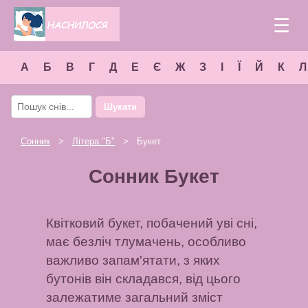
☰
А
Б
В
Г
Д
Е
Є
Ж
З
І
Ї
Й
К
Л
Шукати
Сонник
>
Літера "
Б
"
> Букет
Сонник Букет
Квітковий букет, побачений уві сні,
має безліч тлумачень, особливо
важливо запам'ятати, з яких
бутонів він складався, від цього
залежатиме загальний зміст