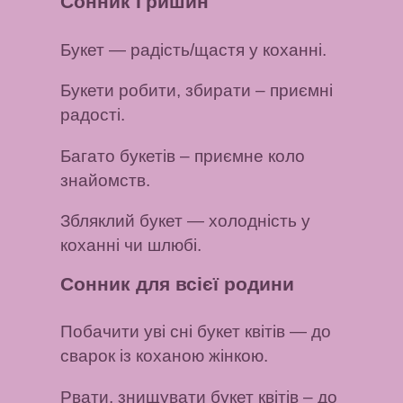
Сонник Гришин
Букет
— радість/щастя у коханні.
Букети робити, збирати
– приємні
радості.
Багато букетів
– приємне коло
знайомств.
Збляклий букет
— холодність у
коханні чи шлюбі.
Сонник для всієї родини
Побачити уві сні букет квітів
— до
сварок із коханою жінкою.
Рвати, знищувати букет квітів
– до