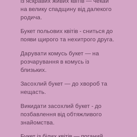
із яскравих живих квітів
— чекай
на велику спадщину від далекого
родича.
Букет польових квітів
- сниться до
появи щирого та нехитрого друга.
Дарувати комусь букет
— на
розчарування в комусь із
близьких.
Засохлий букет
— до хвороб та
нещасть.
Викидати засохлий букет
- до
позбавлення від обтяжливого
знайомства.
Букет із білих квітів
— поганий