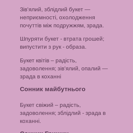
Зів'ялий, зблідлий букет
—
неприємності, охолодження
почуттів між подружжям, зрада.
Шпуряти букет
- втрата грошей;
випустити з рук
- образа.
Букет квітів
– радість,
задоволення;
зів'ялий, опалий
—
зрада в коханні
Сонник майбутнього
Букет свіжий
– радість,
задоволення;
зблідлий
- зрада в
коханні.