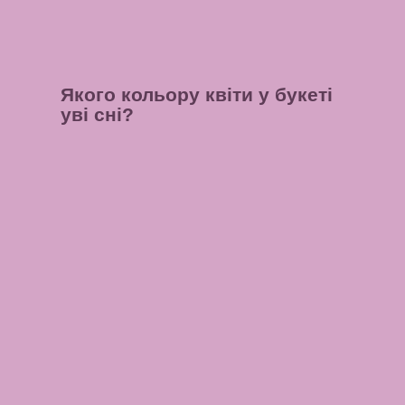
Якого кольору квіти у букеті
уві сні?