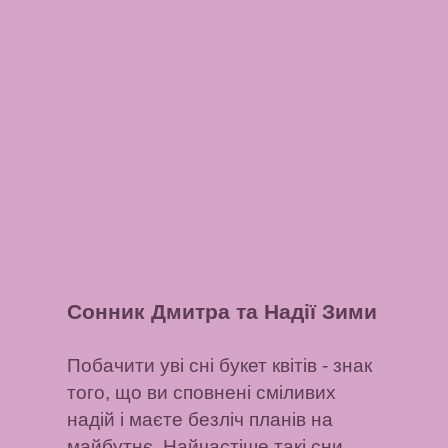
Сонник Дмитра та Надії Зими
Побачити уві сні букет квітів
- знак
того, що ви сповнені сміливих
надій і маєте безліч планів на
майбутнє. Найчастіше такі сни