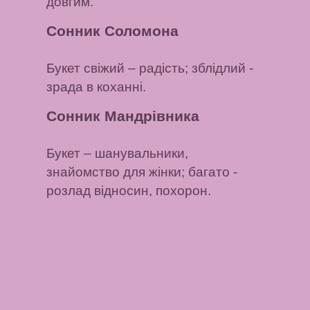
довгим.
Сонник Соломона
Букет свіжий
– радість;
зблідлий
-
зрада в коханні.
Сонник Мандрівника
Букет
– шанувальники,
знайомство для жінки;
багато
-
розлад відносин, похорон.