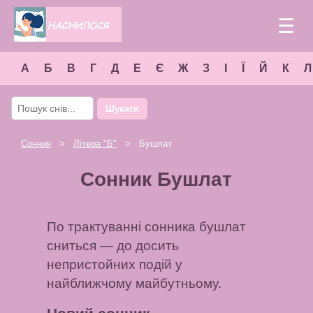
☰
А
Б
В
Г
Д
Е
Є
Ж
З
І
Ї
Й
К
Л
Шукати
Сонник
>
Літера "
Б
"
> Бушлат
Сонник Бушлат
По трактуванні сонника бушлат
сниться — до досить
непристойних подій у
найближчому майбутньому.