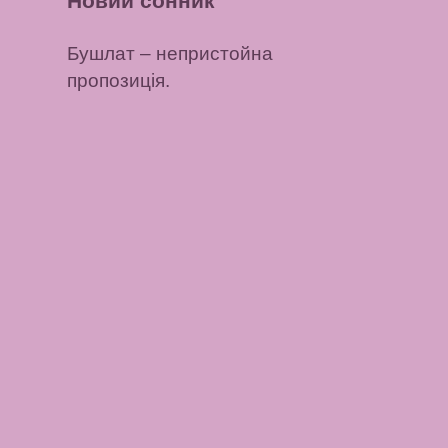
Новий сонник
Бушлат
– непристойна
пропозиція.