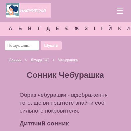
☰
А
Б
В
Г
Д
Е
Є
Ж
З
І
Ї
Й
К
Л
Шукати
Сонник
>
Літера "
Ч
"
> Чебурашка
Сонник Чебурашка
Образ чебурашки - відображення
того, що ви прагнете знайти собі
сильного покровителя.
Дитячий сонник