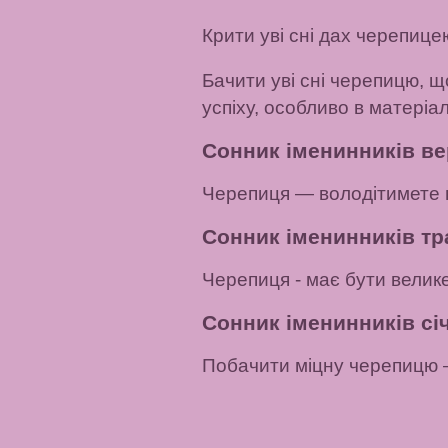
Крити уві сні дах черепице
Бачити уві сні черепицю, щ
успіху, особливо в матеріа
Сонник іменинників ве
Черепиця
— володітимете 
Сонник іменинників тр
Черепиця
- має бути велик
Сонник іменинників січ
Побачити міцну черепицю
–