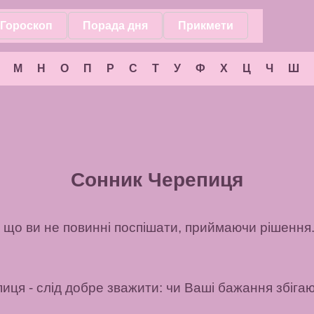
Гороскоп
Порада дня
Прикмети
М
Н
О
П
Р
С
Т
У
Ф
Х
Ц
Ч
Ш
Сонник Черепиця
 що ви не повинні поспішати, приймаючи рішення
пиця
- слід добре зважити: чи Ваші бажання збіга