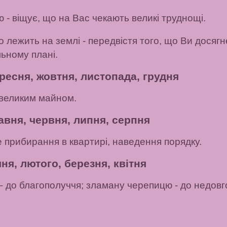
ю
- віщує, що на Вас чекають великі труднощі.
о лежить на землі
- передвістя того, що Ви досягн
льному плані.
ресня, жовтня, листопада, грудня
великим майном.
авня, червня, липня, серпня
е прибирання в квартирі, наведення порядку.
ня, лютого, березня, квітня
 до благополуччя;
зламану черепицю
- до недовг