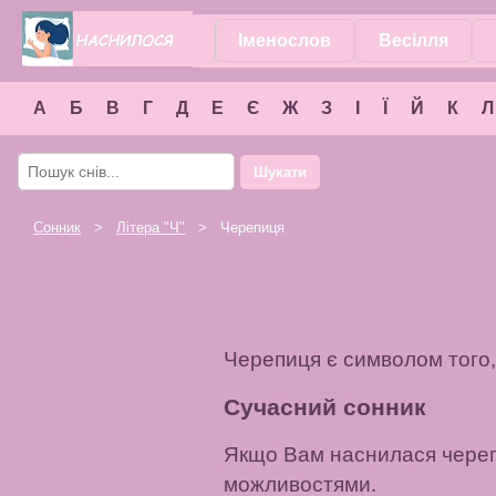
Іменослов
Весілля
А
Б
В
Г
Д
Е
Є
Ж
З
І
Ї
Й
К
Л
Шукати
Сонник
>
Літера "
Ч
"
> Черепиця
Черепиця є символом того,
Сучасний сонник
Якщо Вам наснилася чере
можливостями.