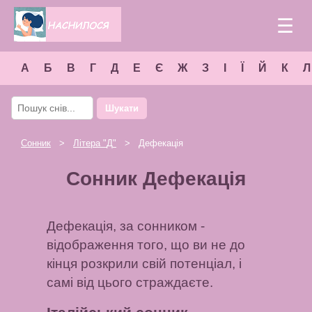
☰
А
Б
В
Г
Д
Е
Є
Ж
З
І
Ї
Й
К
Л
Шукати
Сонник
>
Літера "
Д
"
> Дефекація
Сонник Дефекація
Дефекація, за сонником -
відображення того, що ви не до
кінця розкрили свій потенціал, і
самі від цього страждаєте.