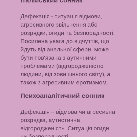
Італійський сонник
Дефекація
- ситуація відмови,
агресивного звільнення або
розрядки, огиди та безпорадності.
Посилена увага до відчуттів, що
йдуть від анальної сфери, може
бути пов'язана з аутичними
проблемами (відгородженістю
людини, від зовнішнього світу), а
також з агресивним еротизмом.
Психоаналітичний сонник
Дефекація
– відмова чи агресивна
розрядка, аутистична
відгородженість. Ситуація огиди
чи безпорадності.