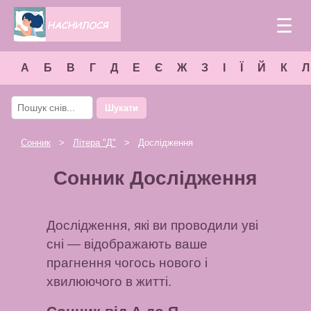
☰
А
Б
В
Г
Д
Е
Є
Ж
З
І
Ї
Й
К
Л
Шукати
Сонник
>
Літера "
Д
"
> Дослідження
Сонник Дослідження
Дослідження, які ви проводили уві
сні — відображають ваше
прагнення чогось нового і
хвилюючого в житті.