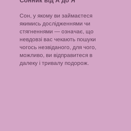
Сонник від А до Я
Сон, у якому ви займаєтеся
якимись дослідженнями чи
стягненнями
— означає, що
невдовзі вас чекають пошуки
чогось незвіданого, для чого,
можливо, ви відправитеся в
далеку і тривалу подорож.