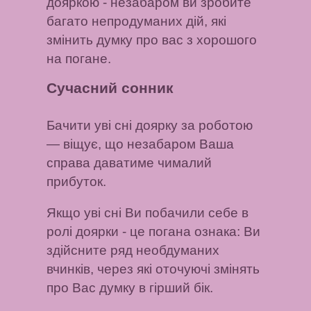
дояркою - незабаром ви зробите
багато непродуманих дій, які
змінить думку про вас з хорошого
на погане.
Сучасний сонник
Бачити уві сні доярку за роботою
— віщує, що незабаром Ваша
справа даватиме чималий
прибуток.
Якщо уві сні Ви побачили себе в
ролі доярки
- це погана ознака: Ви
здійсните ряд необдуманих
вчинків, через які оточуючі змінять
про Вас думку в гірший бік.