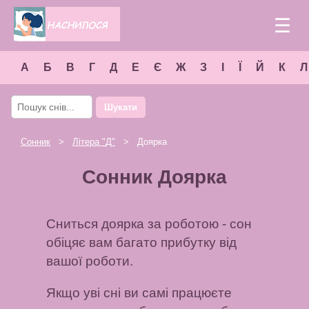
☰
А
Б
В
Г
Д
Е
Є
Ж
З
І
Ї
Й
К
Л
Шукати
Сонник
>
Літера "
Д
"
> Доярка
Сонник Доярка
Сниться доярка за роботою - сон
обіцяє вам багато прибутку від
вашої роботи.
Якщо уві сні ви самі працюєте