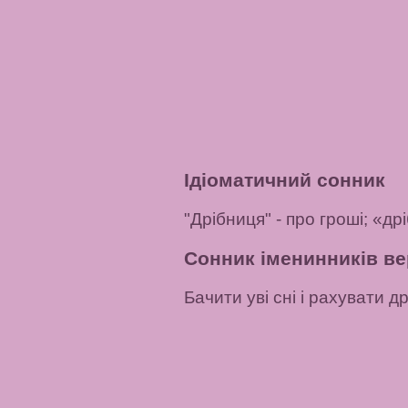
Ідіоматичний сонник
"Дрібниця"
- про гроші;
«дрі
Сонник іменинників ве
Бачити уві сні і рахувати д