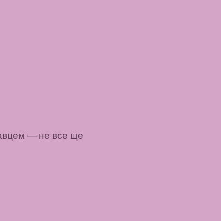
давцем
— не все ще