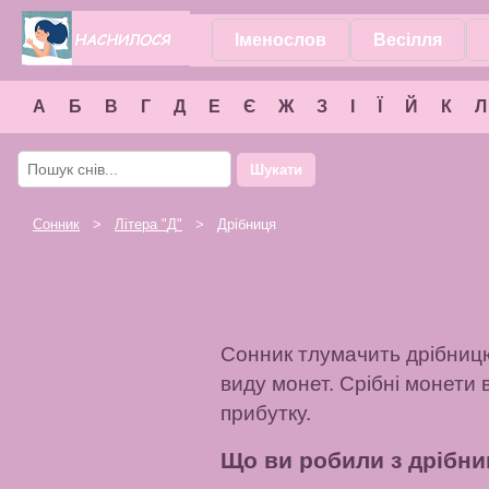
Іменослов
Весілля
А
Б
В
Г
Д
Е
Є
Ж
З
І
Ї
Й
К
Л
Шукати
Сонник
>
Літера "
Д
"
> Дрібниця
Сонник тлумачить дрібницю 
виду монет. Срібні монети 
прибутку.
Що ви робили з дрібни