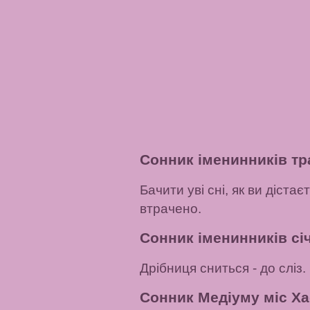
Сонник іменинників тр
Бачити уві сні, як ви діст
втрачено.
Сонник іменинників січ
Дрібниця сниться
- до сліз.
Сонник Медіуму міс Ха