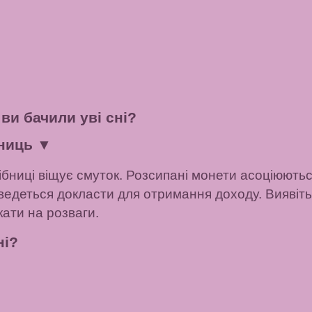
 ви бачили уві сні?
бниць
▼
рібниці віщує смуток. Розсипані монети асоціюють
оведеться докласти для отримання доходу. Виявіть
кати на розваги.
ні?