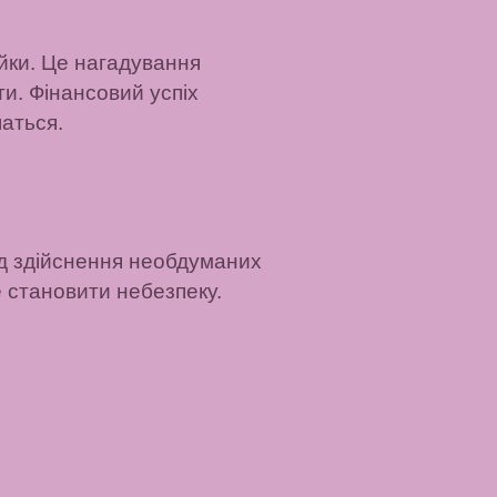
ійки. Це нагадування
ти. Фінансовий успіх
шаться.
від здійснення необдуманих
 становити небезпеку.