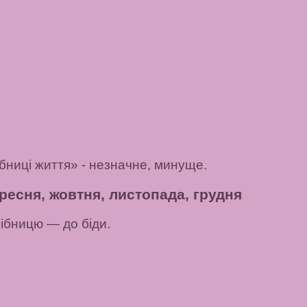
бниці життя»
- незначне, минуще.
ресня, жовтня, листопада, грудня
рібницю
— до біди.