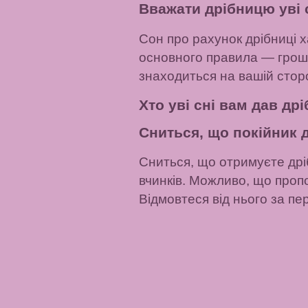
Вважати дрібницю уві 
Сон про рахунок дрібниці х
основного правила — гроші 
знаходиться на вашій сторо
Хто уві сні вам дав др
Сниться, що покійник 
Сниться, що отримуєте дріб
вчинків. Можливо, що проп
Відмовтеся від нього за пе