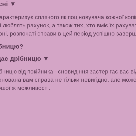
сні
▼
арактеризує сплячого як поціновувача кожної коп
люблять рахунок, а також тих, хто вміє їх рахува
ні, розпочаті справи в цей період успішно завер
ібницю?
дає дрібницю
▼
ницю від покійника - сновидіння застерігає вас 
онована вам справа не тільки невигідно, але може
ршої ж можливості.