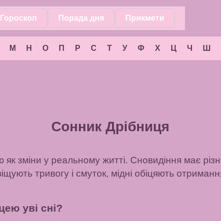
Гороскоп
Порада дня
Прикмети
М
Н
О
П
Р
С
Т
У
Ф
Х
Ц
Ч
Ш
Сонник Дрібниця
як зміни у реальному житті. Сновидіння має різн
віщують тривогу і смуток, мідні обіцяють отриманн
цею уві сні?