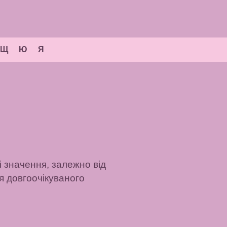
Щ
Ю
Я
і значення, залежно від
я довгоочікуваного