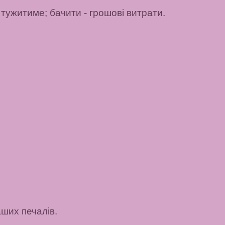
 тужитиме;
бачити
- грошові витрати.
аших печалів.