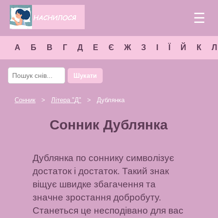
☰
А
Б
В
Г
Д
Е
Є
Ж
З
І
Ї
Й
К
Л
Шукати
Сонник
>
Літера "
Д
"
> Дублянка
Сонник Дублянка
Дублянка по соннику символізує
достаток і достаток. Такий знак
віщує швидке збагачення та
значне зростання добробуту.
Станеться це несподівано для вас