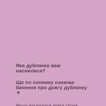
Яка дублянка вам
наснилася?
Що по соннику означає
бачення про довгу дублянку
▼
Якщо наснилася довга гарна