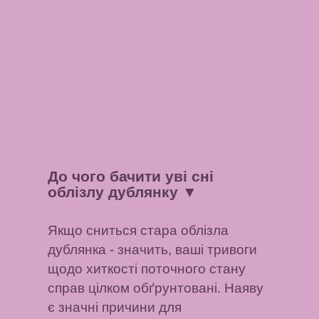
До чого бачити уві сні
облізлу дублянку
▼
Якщо сниться стара облізла
дублянка - значить, ваші тривоги
щодо хиткості поточного стану
справ цілком обґрунтовані. Наяву
є значні причини для