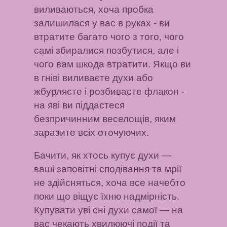
виливаються, хоча пробка
залишилася у вас в руках
- ви
втратите багато чого з того, чого
самі збиралися позбутися, але і
чого вам шкода втратити.
Якщо ви
в гніві виливаєте духи або
жбурляєте і розбиваєте флакон
-
на яві ви піддастеся
безпричинним веселощів, яким
заразите всіх оточуючих.
Бачити, як хтось купує духи
—
ваші заповітні сподівання та мрії
не здійсняться, хоча все начебто
поки що віщує їхню надмірність.
Купувати уві сні духи самої
— на
вас чекають хвилюючі події та