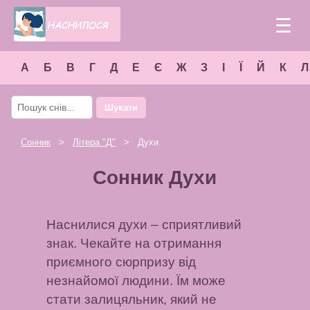
☰
А
Б
В
Г
Д
Е
Є
Ж
З
І
Ї
Й
К
Л
Шукати
Сонник
>
Літера "
Д
"
> Духи
Сонник Духи
Наснилися духи – сприятливий
знак. Чекайте на отримання
приємного сюрпризу від
незнайомої людини. Їм може
стати залицяльник, який не