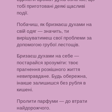
тобі приготовані деякі щасливі
події.
Побачиш, як бризкаєш духами на
свій одяг
— значить, ти
вирішуватимеш свої проблеми за
допомогою грубої лестощів.
Бризаєш духами на себе
—
постарайся зрозуміти: твоє
прагнення розкішного життя
невиправдане. Будь обережна,
інакше залишишся без рубля в
кишені.
Пролити парфуми
— до втрати
найдорожчого.