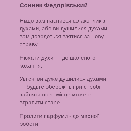
Сонник Федорівський
Якщо вам наснився флакончик з
духами, або ви душилися духами
-
вам доведеться взятися за нову
справу.
Нюхати духи
— до шаленого
кохання.
Уві сні ви дуже душилися духами
— будьте обережні, при спробі
зайняти нове місце можете
втратити старе.
Пролити парфуми
- до марної
роботи.