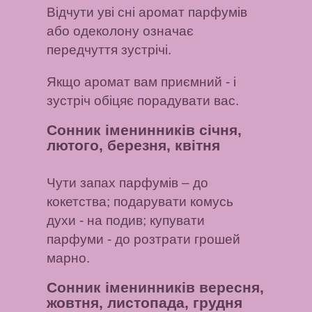
Відчути уві сні аромат парфумів
або одеколону
означає
передчуття зустрічі.
Якщо аромат вам приємний
- і
зустріч обіцяє порадувати вас.
Сонник іменинників січня,
лютого, березня, квітня
Чути запах парфумів
– до
кокетства;
подарувати комусь
духи
- на подив;
купувати
парфуми
- до розтрати грошей
марно.
Сонник іменинників вересня,
жовтня, листопада, грудня