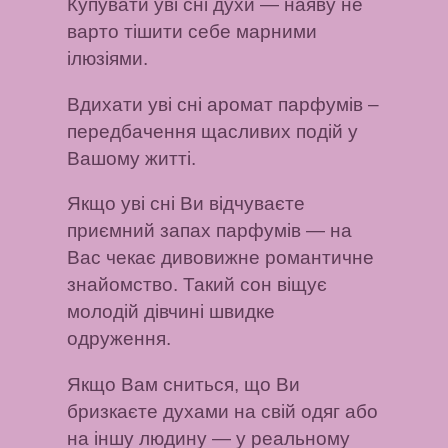
Купувати уві сні духи
— наяву не
варто тішити себе марними
ілюзіями.
Вдихати уві сні аромат парфумів
–
передбачення щасливих подій у
Вашому житті.
Якщо уві сні Ви відчуваєте
приємний запах парфумів
— на
Вас чекає дивовижне романтичне
знайомство. Такий сон віщує
молодій дівчині швидке
одруження.
Якщо Вам сниться, що Ви
бризкаєте духами на свій одяг або
на іншу людину
— у реальному