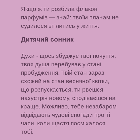
Якщо ж ти розбила флакон
парфумів
— знай: твоїм планам не
судилося втілитись у життя.
Дитячий сонник
Духи
- щось збуджує твої почуття,
твоя душа перебуває у стані
пробудження. Твій стан зараз
схожий на стан весняної квітки,
що розпускається, ти рвешся
назустріч новому, сподіваєшся на
краще. Можливо, тебе незабаром
відвідають чудові спогади про ті
часи, коли щастя посміхалося
тобі.