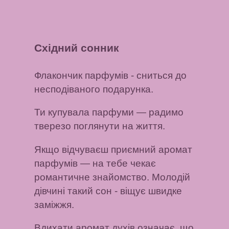
Східний сонник
Флакончик парфумів
- сниться до
несподіваного подарунка.
Ти купувала парфуми
— радимо
тверезо поглянути на життя.
Якщо відчуваєш приємний аромат
парфумів
— на тебе чекає
романтичне знайомство.
Молодій
дівчині такий сон
- віщує швидке
заміжжя.
Вдихати аромат духів
означає, що