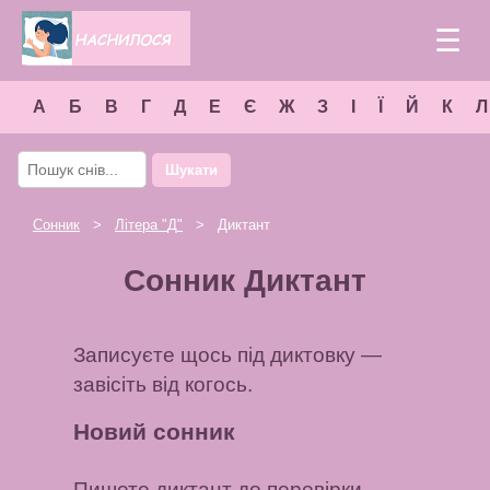
☰
А
Б
В
Г
Д
Е
Є
Ж
З
І
Ї
Й
К
Л
Шукати
Сонник
>
Літера "
Д
"
> Диктант
Сонник Диктант
Записуєте щось під диктовку —
завісіть від когось.
Новий сонник
Пишете диктант
до перевірки