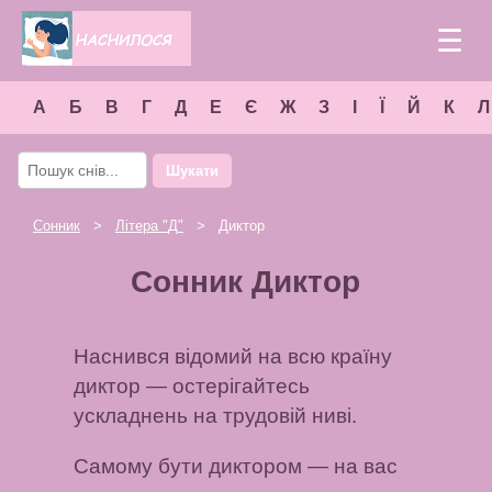
☰
А
Б
В
Г
Д
Е
Є
Ж
З
І
Ї
Й
К
Л
Шукати
Сонник
>
Літера "
Д
"
> Диктор
Сонник Диктор
Наснився відомий на всю країну
диктор — остерігайтесь
ускладнень на трудовій ниві.
Самому бути диктором — на вас