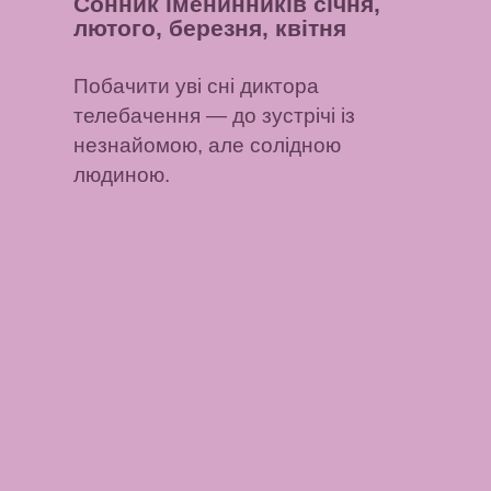
Сонник іменинників січня,
лютого, березня, квітня
Побачити уві сні диктора
телебачення
— до зустрічі із
незнайомою, але солідною
людиною.