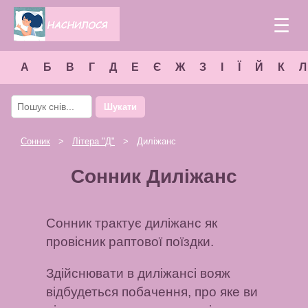
☰
А
Б
В
Г
Д
Е
Є
Ж
З
І
Ї
Й
К
Л
Шукати
Сонник
>
Літера "
Д
"
> Диліжанс
Сонник Диліжанс
Сонник трактує диліжанс як
провісник раптової поїздки.
Здійснювати в диліжансі вояж
відбудеться побачення, про яке ви