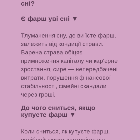
сні?
Є фарш уві сні
▼
Тлумачення сну, де ви їсте фарш,
залежить від кондиції страви.
Варена страва обіцяє
примноження капіталу чи кар'єрне
зростання, сире — непередбачені
витрати, порушення фінансової
стабільності, сімейні скандали
через гроші.
До чого сниться, якщо
купуєте фарш
▼
Коли сниться, як купуєте фарш,
подібний сюжет застерігає від