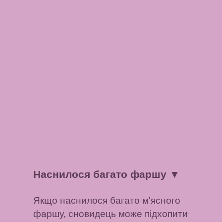
Наснилося багато фаршу
▼
Якщо наснилося багато м'ясного
фаршу, сновидець може підхопити