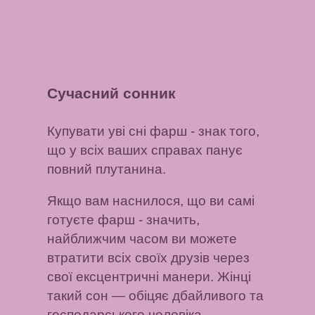
Сучасний сонник
Купувати уві сні фарш
- знак того,
що у всіх ваших справах панує
повний плутанина.
Якщо вам наснилося, що ви самі
готуєте фарш
- значить,
найближчим часом ви можете
втратити всіх своїх друзів через
свої ексцентричні манери.
Жінці
такий сон
— обіцяє дбайливого та
господарського чоловіка.