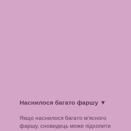
Наснилося багато фаршу
▼
Якщо наснилося багато м'ясного
фаршу, сновидець може підхопити