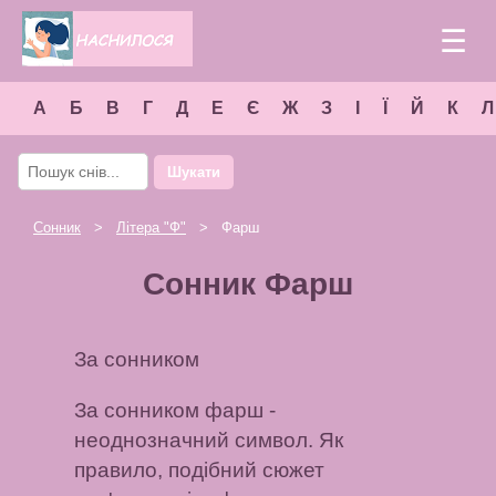
☰
А
Б
В
Г
Д
Е
Є
Ж
З
І
Ї
Й
К
Л
Шукати
Сонник
>
Літера "
Ф
"
> Фарш
Сонник Фарш
За сонником
За сонником фарш -
неоднозначний символ. Як
правило, подібний сюжет