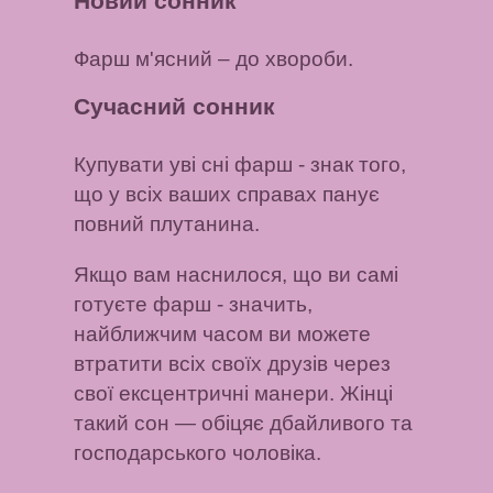
Новий сонник
Фарш м'ясний
– до хвороби.
Сучасний сонник
Купувати уві сні фарш
- знак того,
що у всіх ваших справах панує
повний плутанина.
Якщо вам наснилося, що ви самі
готуєте фарш
- значить,
найближчим часом ви можете
втратити всіх своїх друзів через
свої ексцентричні манери.
Жінці
такий сон
— обіцяє дбайливого та
господарського чоловіка.