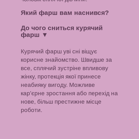
Який фарш вам наснився?
До чого сниться курячий
фарш
▼
Курячий фарш уві сні віщує
корисне знайомство. Швидше за
все, сплячий зустріне впливову
жінку, протекція якої принесе
неабияку вигоду. Можливе
кар'єрне зростання або перехід на
нове, більш престижне місце
роботи.