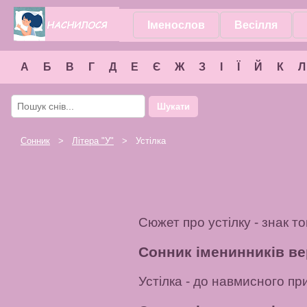
Іменослов
Весілля
А
Б
В
Г
Д
Е
Є
Ж
З
І
Ї
Й
К
Л
Шукати
Сонник
>
Літера "
У
"
> Устілка
Сюжет про устілку - знак т
Сонник іменинників ве
Устілка
- до навмисного при