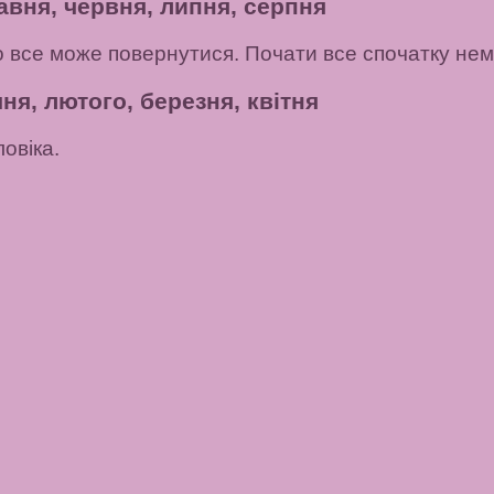
авня, червня, липня, серпня
о все може повернутися. Почати все спочатку не
ня, лютого, березня, квітня
овіка.