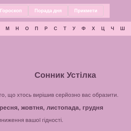
Гороскоп
Порада дня
Прикмети
М
Н
О
П
Р
С
Т
У
Ф
Х
Ц
Ч
Ш
Сонник Устілка
ого, що хтось вирішив серйозно вас образити.
ресня, жовтня, листопада, грудня
ниження вашої гідності.