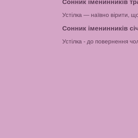
Сонник іменинників тр
Устілка
— наївно вірити, щ
Сонник іменинників січ
Устілка
- до повернення чол