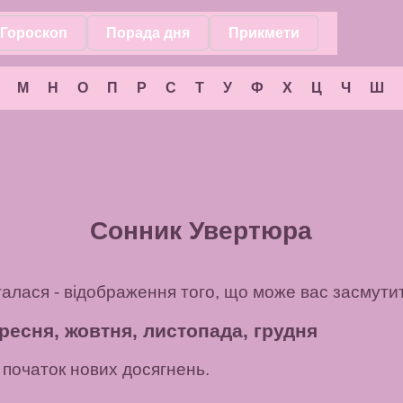
Гороскоп
Порада дня
Прикмети
М
Н
О
П
Р
С
Т
У
Ф
Х
Ц
Ч
Ш
Сонник Увертюра
талася - відображення того, що може вас засмутит
ресня, жовтня, листопада, грудня
початок нових досягнень.