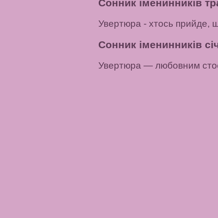
Сонник іменинників тр
Увертюра
- хтось прийде, 
Сонник іменинників січ
Увертюра
— любовним стос