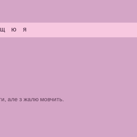
Щ
Ю
Я
и, але з жалю мовчить.