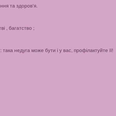
ння та здоров'я.
ві
, багатство
;
така недуга може бути і у вас, профілактуйте її!