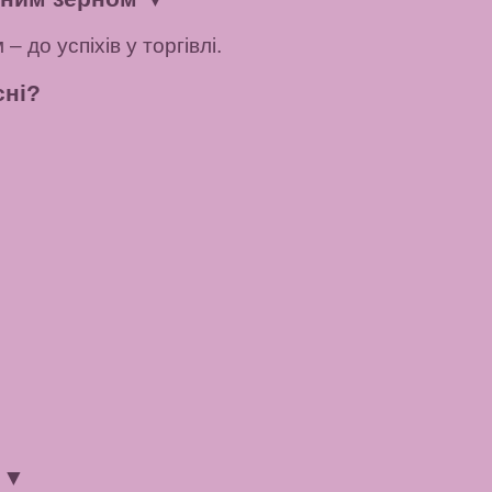
 до успіхів у торгівлі.
сні?
б
▼