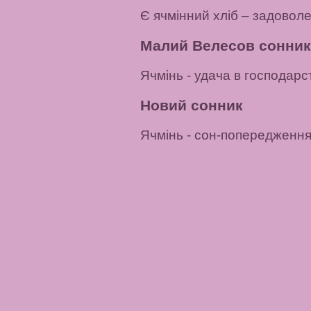
Є ячмінний хліб
– задоволе
Малий Велесов сонник
Ячмінь
-
удача в
господарст
Новий сонник
Ячмінь
- сон-попередження: 