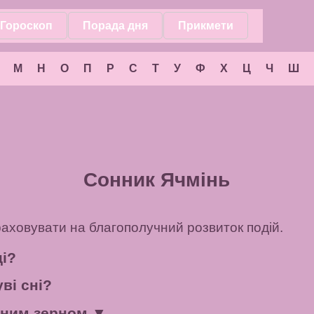
Гороскоп
Порада дня
Прикмети
М
Н
О
П
Р
С
Т
У
Ф
Х
Ц
Ч
Ш
Сонник Ячмінь
раховувати на благополучний розвиток подій.
ці?
ві сні?
інним зерном
▼