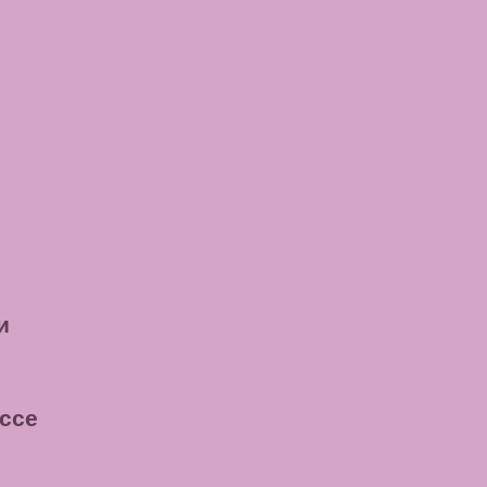
и
ссе