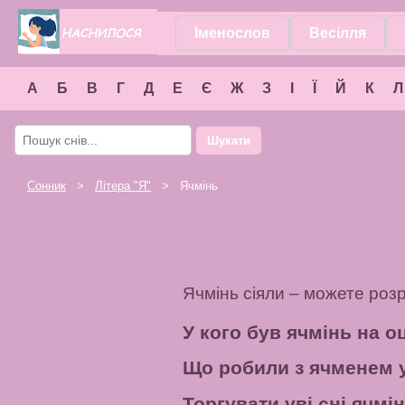
Іменослов
Весілля
А
Б
В
Г
Д
Е
Є
Ж
З
І
Ї
Й
К
Л
Шукати
Сонник
>
Літера "
Я
"
> Ячмінь
Ячмінь сіяли – можете роз
У кого був ячмінь на о
Що робили з ячменем у
Торгувати уві сні ячм