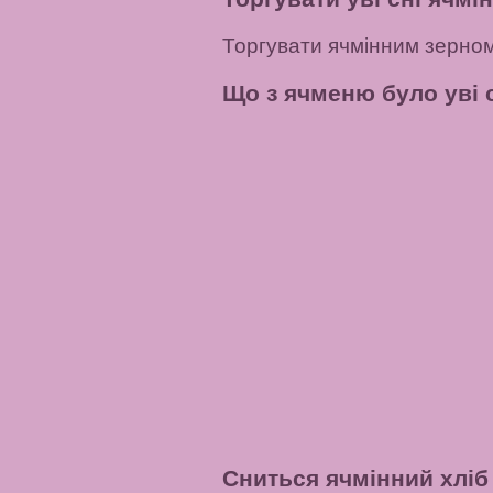
Торгувати ячмінним зерном –
Що з ячменю було уві 
Сниться ячмінний хлі