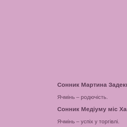
Сонник Мартина Задек
Ячмінь
– родючість.
Сонник Медіуму міс Ха
Ячмінь
– успіх у торгівлі.