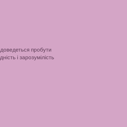
доведеться пробути
дність і зарозумілість