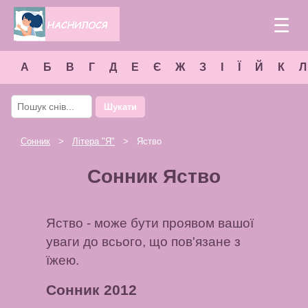
☰
А
Б
В
Г
Д
Е
Є
Ж
З
І
Ї
Й
К
Л
Шукати
Сонник
>
Літера "
Я
"
> Яство
Сонник Яство
Яство - може бути проявом вашої
уваги до всього, що пов'язане з
їжею.
Сонник 2012